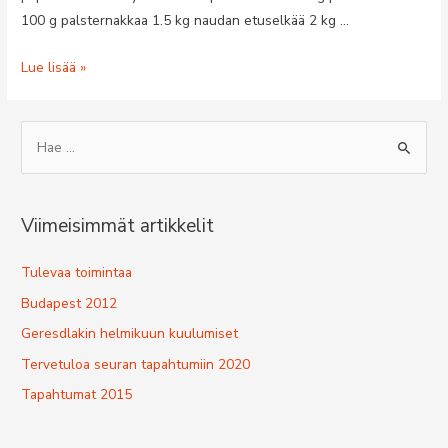
100 g palsternakkaa 1.5 kg naudan etuselkää 2 kg …
Tapahtumat
Lue lisää »
2015
S
e
a
r
Viimeisimmät artikkelit
c
h
Tulevaa toimintaa
f
Budapest 2012
o
Geresdlakin helmikuun kuulumiset
r
Tervetuloa seuran tapahtumiin 2020
:
Tapahtumat 2015