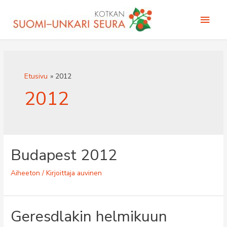
Siirry
Pääv
sisältöön
Etusivu
2012
2012
Budapest 2012
Aiheeton
/ Kirjoittaja
auvinen
Geresdlakin helmikuun