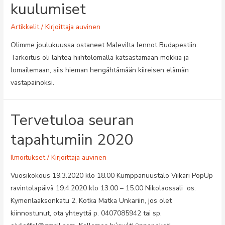
kuulumiset
Artikkelit
/ Kirjoittaja
auvinen
Olimme joulukuussa ostaneet Malevilta lennot Budapestiin.
Tarkoitus oli lähteä hiihtolomalla katsastamaan mökkiä ja
lomailemaan, siis hieman hengähtämään kiireisen elämän
vastapainoksi.
Tervetuloa seuran
tapahtumiin 2020
Ilmoitukset
/ Kirjoittaja
auvinen
Vuosikokous 19.3.2020 klo 18.00 Kumppanuustalo Viikari PopUp
ravintolapäivä 19.4.2020 klo 13.00 – 15.00 Nikolaossali os.
Kymenlaaksonkatu 2, Kotka Matka Unkariin, jos olet
kiinnostunut, ota yhteyttä p. 0407085942 tai sp.