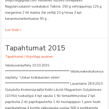
oivijoffel@gmail.com. Kellemes húsvéti ünnepeket!
Nagytarcsalaiset vuokakakut Taikina: 250 g vehnäjauhoja 125 g
margariinia 2 rkl maitoa (tai vettä) 10 g hiivaa 3 kpl
kananmunankeltuaisia 50 g …
Tervetuloa
Lue lisää »
seuran
tapahtumiin
Tapahtumat 2015
2020
Tapahtumat
/ Kirjoittaja
auvinen
Valokuvanäyttely 10.10.2015
******************************************** Valokuvakeskuksessa
näyttely: ”Unkari kotkalaisten silmin”
******************************************** Lauantaina 28.9.2013
Gulyásilla Koskenäyräällä Kokki László Magyarósin Gulyásleves
(10 hlö) ruokaöljyä 4 kpl sipulia 1 tkl tomaattimurskaa 2 kpl
paprikoita 2 rkl paprikajauhetta 1 rkl mustapippuri 1 pieni tuubi
paprikatahnaa 4 kynttä valkosipulia suolaa 500 g porkkanoita