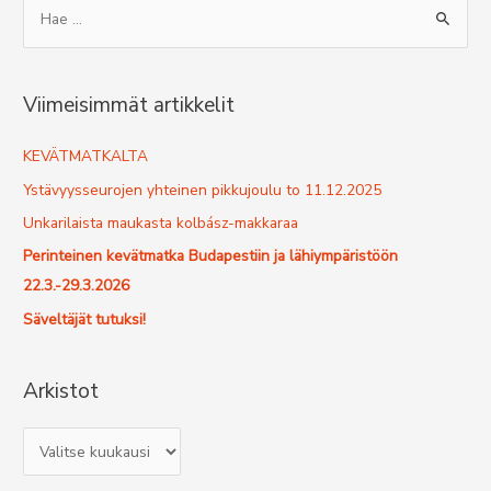
S
e
a
r
Viimeisimmät artikkelit
c
h
KEVÄTMATKALTA
f
Ystävyysseurojen yhteinen pikkujoulu to 11.12.2025
o
Unkarilaista maukasta kolbász-makkaraa
r
Perinteinen kevätmatka Budapestiin ja lähiympäristöön
:
22.3.-29.3.2026
Säveltäjät tutuksi!
Arkistot
A
r