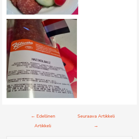
Artikkelien
←
Edellinen
Seuraava Artikkeli
selaus
Artikkeli
→