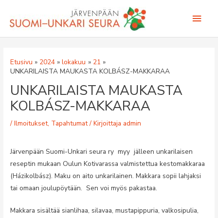
Siirry
Pääv
sisältöön
Etusivu
2024
lokakuu
21
UNKARILAISTA MAUKASTA KOLBÁSZ-MAKKARAA
UNKARILAISTA MAUKASTA
KOLBÁSZ-MAKKARAA
/
Ilmoitukset
,
Tapahtumat
/ Kirjoittaja
admin
Järvenpään Suomi-Unkari seura ry myy jälleen unkarilaisen
reseptin mukaan Oulun Kotivarassa valmistettua kestomakkaraa
(Házikolbász). Maku on aito unkarilainen. Makkara sopii lahjaksi
tai omaan joulupöytään. Sen voi myös pakastaa.
Makkara sisältää sianlihaa, silavaa, mustapippuria, valkosipulia,