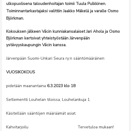
ulkopuolisena taloudenhoitajan toimii Tuula Pulkkinen.
Toiminnantarkastajaksi valittiin Jaakko Mäkelä ja varalle Osmo
Björkman.
Kokouksen jälkeen Vácin kunniakansalaiset Jari Ahola ja Osmo
Björkman kertoivat yhteistyöstään Järvenpään
ystävyyskaupungin Vácin kanssa.
Järvenpään Suomi-Unkari Seura ry:n sääntömääräinen
VUOSIKOKOUS
pidetään maanantaina
6.3.2023 klo 18
Setlementti Louhelan tiloissa, Louhelankuja 1.
Käsitellään sääntöjen määräämät asiat.
Kahvitarjoilu Tervetuloa mukaan!