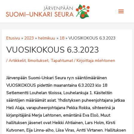
Siirry
Pääv
sisältöön
Etusivu
2023
helmikuu
18
VUOSIKOKOUS 6.3.2023
VUOSIKOKOUS 6.3.2023
/
Artikkelit
,
Ilmoitukset
,
Tapahtumat
/ Kirjoittaja
mlehtonen
Järvenpään Suomi-Unkari Seura
ry:n sääntömääräinen
VUOSIKOKOUS pidettiin maanantaina 6.3.2023 klo 18
Setlementti Louhelan tiloissa, Louhelankuja 1. Käsiteltiin
sääntöjen määräämät asiat. Yhdistyksen puheenjohtajana jatkaa
Heli Alaja, varapuheenjohtajana Pekka Rokka, sihteerinä ja
kirjanpitäjänä Merja Lehtonen, emäntänä Eva Elsö, Muut
hallituksen jäsenet ovat Heikki Ahtiainen, Lars Holm, Kirsti
Kutvonen, Eija Linna-alho, Liisa Viras, Antti Virtanen. Hallituksen