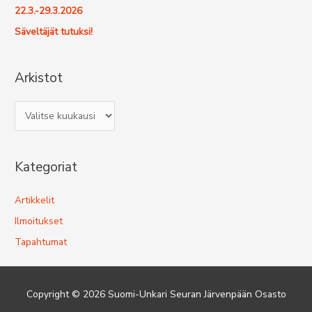
:
22.3.-29.3.2026
Säveltäjät tutuksi!
Arkistot
A
r
k
Kategoriat
i
s
Artikkelit
t
Ilmoitukset
o
t
Tapahtumat
Copyright © 2026
Suomi-Unkari Seuran Järvenpään Osasto