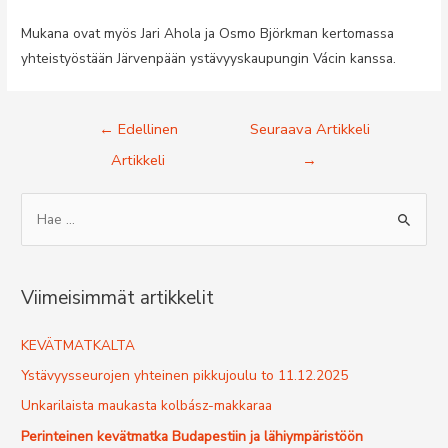
Mukana ovat myös Jari Ahola ja Osmo Björkman kertomassa
yhteistyöstään Järvenpään ystävyyskaupungin Vácin kanssa.
Artikkelien
←
Edellinen
Seuraava Artikkeli
selaus
Artikkeli
→
S
e
a
r
Viimeisimmät artikkelit
c
h
KEVÄTMATKALTA
f
Ystävyysseurojen yhteinen pikkujoulu to 11.12.2025
o
Unkarilaista maukasta kolbász-makkaraa
r
Perinteinen kevätmatka Budapestiin ja lähiympäristöön