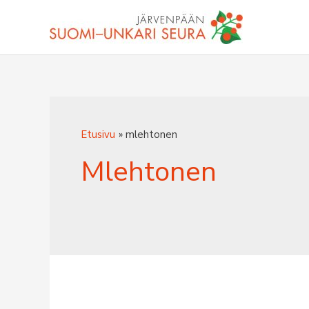
Siirry
sisältöön
Etusivu
mlehtonen
Mlehtonen