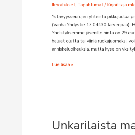
Ilmoitukset
,
Tapahtumat
/ Kirjoittaja
ml
Ystävyysseurojen yhteistä pikkujoulua pi
(Vanha Yhdystie 17 04430 Järvenpää). Hint
Yhdistyksemme jäsenille hinta on 29 eur
haluat olutta tai viiniä ruokajuomaksi, v
anniskeluoikeuksia, mutta kyse on yksityis
Ystävyysseurojen
Lue lisää »
yhteinen
pikkujoulu
to
11.12.2025
Unkarilaista m