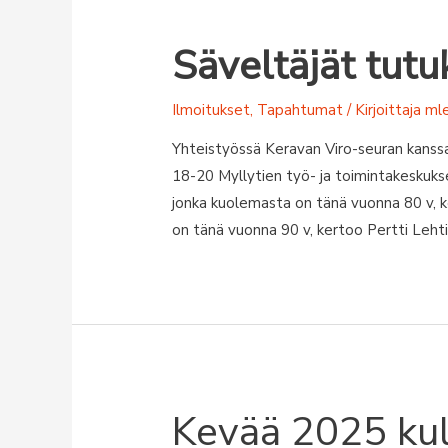
Säveltäjät tutu
Ilmoitukset
,
Tapahtumat
/ Kirjoittaja
ml
Yhteistyössä Keravan Viro-seuran kanssa
18-20 Myllytien työ- ja toimintakeskukses
jonka kuolemasta on tänä vuonna 80 v, k
on tänä vuonna 90 v, kertoo Pertti Lehti
Kevää 2025 kul