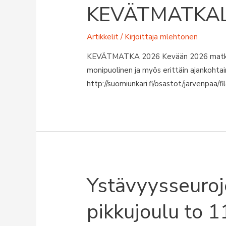
KEVÄTMATKA
Artikkelit
/ Kirjoittaja
mlehtonen
KEVÄTMATKA 2026 Kevään 2026 matka B
monipuolinen ja myös erittäin ajankoht
http://suomiunkari.fi/osastot/jarvenpaa
Ystävyysseuroj
pikkujoulu to 