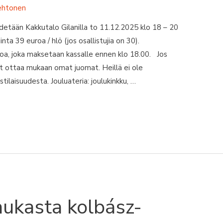
ehtonen
detään Kakkutalo Gilanilla to 11.12.2025 klo 18 – 20
a 39 euroa / hlö (jos osallistujia on 30).
oa, joka maksetaan kassalle ennen klo 18.00. Jos
oit ottaa mukaan omat juomat. Heillä ei ole
tilaisuudesta. Jouluateria: joulukinkku, …
aukasta kolbász-