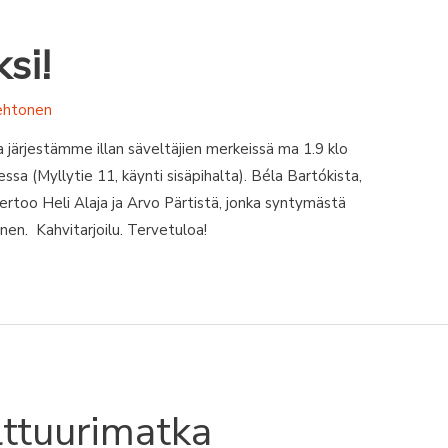
ksi!
ehtonen
 järjestämme illan säveltäjien merkeissä ma 1.9 klo
sa (Myllytie 11, käynti sisäpihalta). Béla Bartókista,
ertoo Heli Alaja ja Arvo Pärtistä, jonka syntymästä
nen. Kahvitarjoilu. Tervetuloa!
ttuurimatka