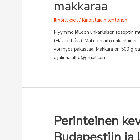
makkaraa
Ilmoitukset
/ Kirjoittaja
mlehtonen
Myymme jälleen unkarilaisen reseptin m
(Házikolbász). Maku on aito unkarilainen.
voi myös pakastaa. Makkara on 500 g pain
eijalinna.alho@gmail.com.
Perinteinen ke
Budapestiin ja