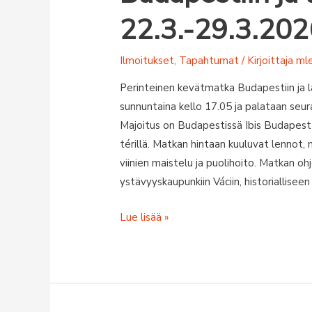
22.3.-29.3.202
Ilmoitukset
,
Tapahtumat
/ Kirjoittaja
ml
Perinteinen kevätmatka Budapestiin ja 
sunnuntaina kello 17.05 ja palataan seura
Majoitus on Budapestissä Ibis Budapest
térillä. Matkan hintaan kuuluvat lennot, 
viinien maistelu ja puolihoito. Matkan 
ystävyyskaupunkiin Váciin, historiallisee
Perinteinen
Lue lisää »
kevätmatka
Budapestiin
ja
lähiympäristöön
22.3.-29.3.2026