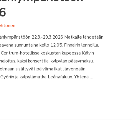
6
ehtonen
lähiympäristöön 22.3.-29.3.2026 Matkalle lähdetään
avana sunnuntaina kello 12.05. Finnairin lennoilla.
 Centrum-hotellissa keskustan kupeessa Kálvin
majoitus, kaksi konserttia, kylpylän pääsymaksu,
ohjelmaan sisältyvät päivämatkat Järvenpään
n Györiin ja kylpylämatka Leányfaluun. Yhtenä …