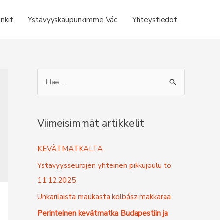
inkit
Ystävyyskaupunkimme Vác
Yhteystiedot
S
e
a
r
Viimeisimmät artikkelit
c
KEVÄTMATKALTA
h
f
Ystävyysseurojen yhteinen pikkujoulu to
o
11.12.2025
r
Unkarilaista maukasta kolbász-makkaraa
:
Perinteinen kevätmatka Budapestiin ja