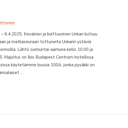
ehtonen
– 6.4.2025. Keväinen ja kulttuurinen Unkari kutsuu
aan ja matkaseuraan tottuneita Unkarin ystäviä
lennoilla. Lähtö sunnuntai-aamuna kello 10.00 ja
5. Majoitus on Ibis Budapest Centrum-hotellissa
ksissa käytetämme bussia 100A, jonka pysäkki on
ansalaiset …