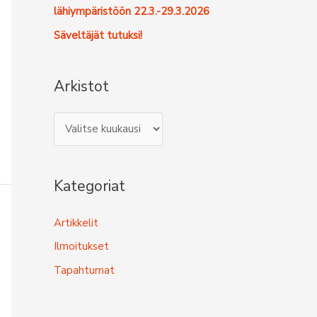
lähiympäristöön 22.3.-29.3.2026
Säveltäjät tutuksi!
Arkistot
A
r
k
Kategoriat
i
s
Artikkelit
t
Ilmoitukset
o
Tapahtumat
t