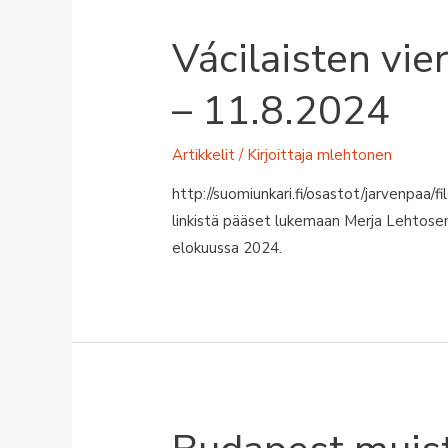
Vácilaisten vie
– 11.8.2024
Artikkelit
/ Kirjoittaja
mlehtonen
http://suomiunkari.fi/osastot/jarvenpaa/f
linkistä pääset lukemaan Merja Lehtosen
elokuussa 2024.