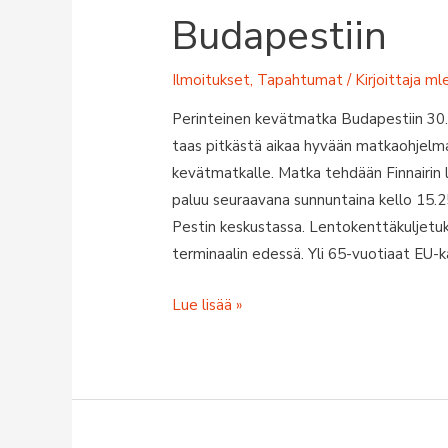
Budapestiin
Ilmoitukset
,
Tapahtumat
/ Kirjoittaja
ml
Perinteinen kevätmatka Budapestiin 30. 
taas pitkästä aikaa hyvään matkaohjelm
kevätmatkalle. Matka tehdään Finnairin 
paluu seuraavana sunnuntaina kello 15.2
Pestin keskustassa. Lentokenttäkuljetu
terminaalin edessä. Yli 65-vuotiaat EU-k
Kevää
Lue lisää »
2025
kulttuurimatka
Budapestiin