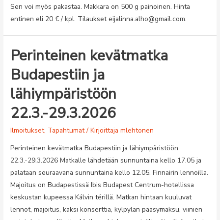
Sen voi myös pakastaa. Makkara on 500 g painoinen. Hinta
entinen eli 20 € / kpl. Tilaukset eijalinna.alho@gmail.com.
Perinteinen kevätmatka
Budapestiin ja
lähiympäristöön
22.3.-29.3.2026
Ilmoitukset
,
Tapahtumat
/ Kirjoittaja
mlehtonen
Perinteinen kevätmatka Budapestiin ja lähiympäristöön
22.3.-29.3.2026 Matkalle lähdetään sunnuntaina kello 17.05 ja
palataan seuraavana sunnuntaina kello 12.05. Finnairin lennoilla.
Majoitus on Budapestissä Ibis Budapest Centrum-hotellissa
keskustan kupeessa Kálvin térillä. Matkan hintaan kuuluvat
lennot, majoitus, kaksi konserttia, kylpylän pääsymaksu, viinien