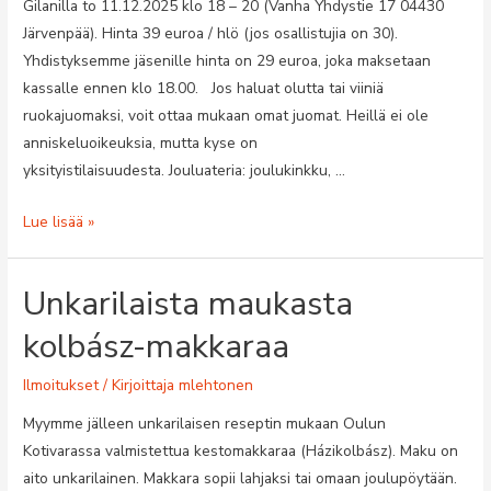
Gilanilla to 11.12.2025 klo 18 – 20 (Vanha Yhdystie 17 04430
Järvenpää). Hinta 39 euroa / hlö (jos osallistujia on 30).
Yhdistyksemme jäsenille hinta on 29 euroa, joka maksetaan
kassalle ennen klo 18.00. Jos haluat olutta tai viiniä
ruokajuomaksi, voit ottaa mukaan omat juomat. Heillä ei ole
anniskeluoikeuksia, mutta kyse on
yksityistilaisuudesta. Jouluateria: joulukinkku, …
Ystävyysseurojen
Lue lisää »
yhteinen
pikkujoulu
Unkarilaista maukasta
to
11.12.2025
kolbász-makkaraa
Ilmoitukset
/ Kirjoittaja
mlehtonen
Myymme jälleen unkarilaisen reseptin mukaan Oulun
Kotivarassa valmistettua kestomakkaraa (Házikolbász). Maku on
aito unkarilainen. Makkara sopii lahjaksi tai omaan joulupöytään.