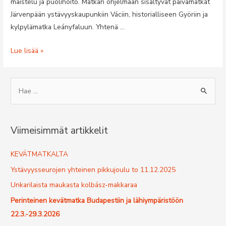
maistelu ja puolihoito. Matkan ohjelmaan sisältyvät päivämatkat
Järvenpään ystävyyskaupunkiin Váciin, historialliseen Györiin ja
kylpylämatka Leányfaluun. Yhtenä …
Perinteinen
Lue lisää »
kevätmatka
Budapestiin
S
ja
e
lähiympäristöön
a
22.3.-29.3.2026
r
Viimeisimmät artikkelit
c
h
KEVÄTMATKALTA
f
Ystävyysseurojen yhteinen pikkujoulu to 11.12.2025
o
Unkarilaista maukasta kolbász-makkaraa
r
Perinteinen kevätmatka Budapestiin ja lähiympäristöön
:
22.3.-29.3.2026