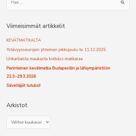
e
a
r
Viimeisimmät artikkelit
c
h
KEVÄTMATKALTA
f
Ystävyysseurojen yhteinen pikkujoulu to 11.12.2025
o
Unkarilaista maukasta kolbász-makkaraa
r
Perinteinen kevätmatka Budapestiin ja lähiympäristöön
:
22.3.-29.3.2026
Säveltäjät tutuksi!
Arkistot
A
r
k