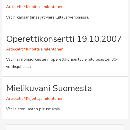
Artikkelit
/ Kirjoittaja
mlehtonen
Vácin kansantanssijat vierailulla Järvenpäässä.
Operettikonsertti 19.10.2007
Artikkelit
/ Kirjoittaja
mlehtonen
Vácin sinfoniaorkesterin operettikonserttivierailu osaston 30-
vuotisjuhlissa.
Mielikuvani Suomesta
Artikkelit
/ Kirjoittaja
mlehtonen
Vácilaisten lasten piirustuksia
S