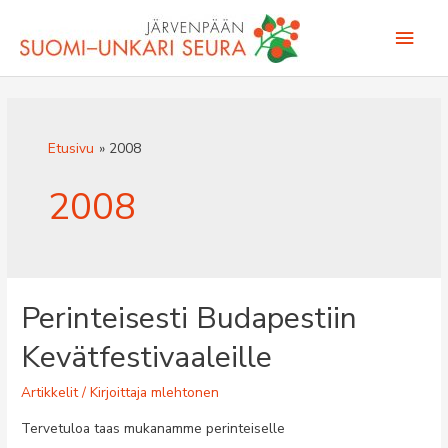
Siirry
Pääv
sisältöön
Etusivu
2008
2008
Perinteisesti Budapestiin
Kevätfestivaaleille
Artikkelit
/ Kirjoittaja
mlehtonen
Tervetuloa taas mukanamme perinteiselle