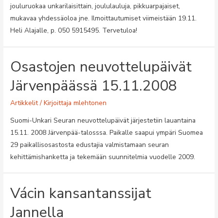
jouluruokaa unkarilaisittain, joululauluja, pikkuarpajaiset,
mukavaa yhdessäoloa jne. Ilmoittautumiset viimeistään 19.11.
Heli Alajalle, p. 050 5915495. Tervetuloa!
Osastojen neuvottelupäivät
Järvenpäässä 15.11.2008
Artikkelit
/ Kirjoittaja
mlehtonen
Suomi-Unkari Seuran neuvottelupäivät järjestetiin lauantaina
15.11. 2008 Järvenpää-talosssa. Paikalle saapui ympäri Suomea
29 paikallisosastosta edustajia valmistamaan seuran
kehittämishanketta ja tekemään suunnitelmia vuodelle 2009.
Vácin kansantanssijat
Jannella