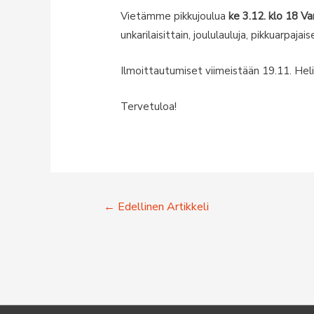
Vietämme pikkujoulua
ke 3.12. klo 18 Va
unkarilaisittain, joululauluja, pikkuarpaj
Ilmoittautumiset viimeistään 19.11. Heli
Tervetuloa!
Artikkelien
←
Edellinen Artikkeli
selaus