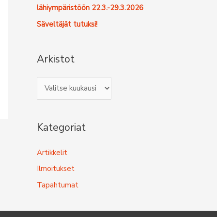
lähiympäristöön 22.3.-29.3.2026
Säveltäjät tutuksi!
Arkistot
A
r
k
Kategoriat
i
s
Artikkelit
t
Ilmoitukset
o
Tapahtumat
t