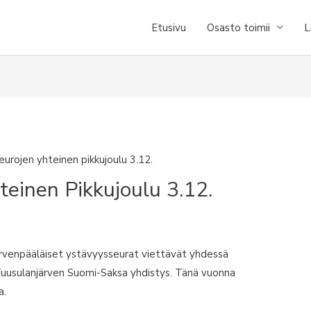
Etusivu
Osasto toimii
L
urojen yhteinen pikkujoulu 3.12.
teinen Pikkujoulu 3.12.
järvenpääläiset ystävyysseurat viettävät yhdessä
i Tuusulanjärven Suomi-Saksa yhdistys. Tänä vuonna
a.