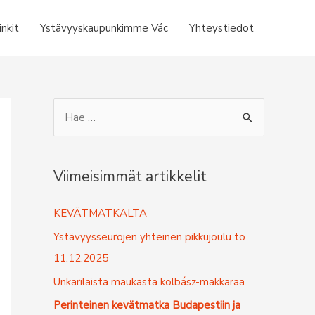
inkit
Ystävyyskaupunkimme Vác
Yhteystiedot
S
e
a
r
Viimeisimmät artikkelit
c
KEVÄTMATKALTA
h
f
Ystävyysseurojen yhteinen pikkujoulu to
o
11.12.2025
r
Unkarilaista maukasta kolbász-makkaraa
:
Perinteinen kevätmatka Budapestiin ja