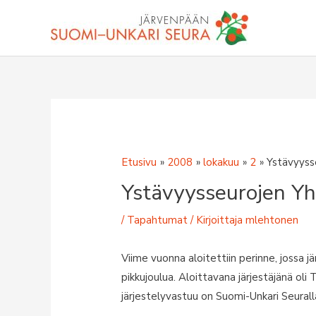
Siirry
sisältöön
Etusivu
2008
lokakuu
2
Ystävyysse
Ystävyysseurojen Yh
/
Tapahtumat
/ Kirjoittaja
mlehtonen
Viime vuonna aloitettiin perinne, jossa 
pikkujoulua. Aloittavana järjestäjänä ol
järjestelyvastuu on Suomi-Unkari Seurall