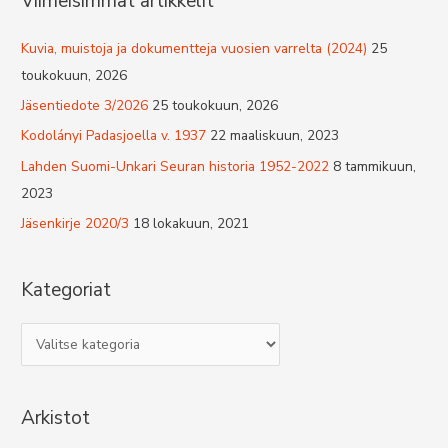
Viimeisimmät artikkelit
Kuvia, muistoja ja dokumentteja vuosien varrelta (2024)
25
toukokuun, 2026
Jäsentiedote 3/2026
25 toukokuun, 2026
Kodolányi Padasjoella v. 1937
22 maaliskuun, 2023
Lahden Suomi-Unkari Seuran historia 1952-2022
8 tammikuun,
2023
Jäsenkirje 2020/3
18 lokakuun, 2021
Kategoriat
K
a
t
Arkistot
e
g