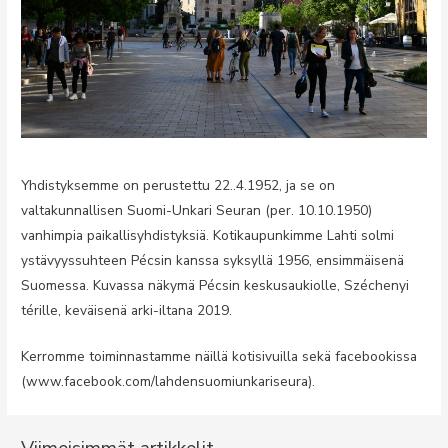
Yhdistyksemme on perustettu 22..4.1952, ja se on
valtakunnallisen Suomi-Unkari Seuran (per. 10.10.1950)
vanhimpia paikallisyhdistyksiä. Kotikaupunkimme Lahti solmi
ystävyyssuhteen Pécsin kanssa syksyllä 1956, ensimmäisenä
Suomessa. Kuvassa näkymä Pécsin keskusaukiolle, Széchenyi
térille, keväisenä arki-iltana 2019.
Kerromme toiminnastamme näillä kotisivuilla sekä facebookissa
(www.facebook.com/lahdensuomiunkariseura).