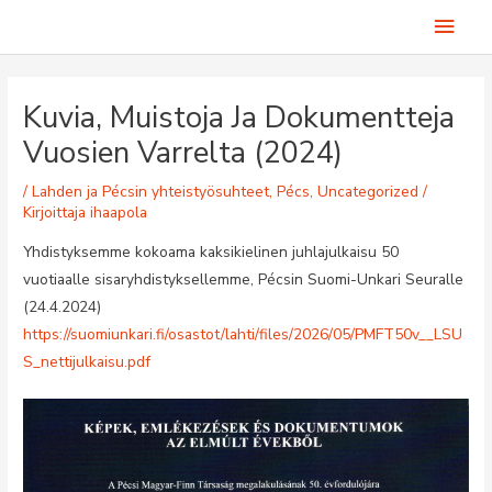
Siirry
Pääv
sisältöön
Kuvia, Muistoja Ja Dokumentteja
Vuosien Varrelta (2024)
/
Lahden ja Pécsin yhteistyösuhteet
,
Pécs
,
Uncategorized
/
Kirjoittaja
ihaapola
Yhdistyksemme kokoama kaksikielinen juhlajulkaisu 50
vuotiaalle sisaryhdistyksellemme, Pécsin Suomi-Unkari Seuralle
(24.4.2024)
https://suomiunkari.fi/osastot/lahti/files/2026/05/PMFT50v__LSU
S_nettijulkaisu.pdf