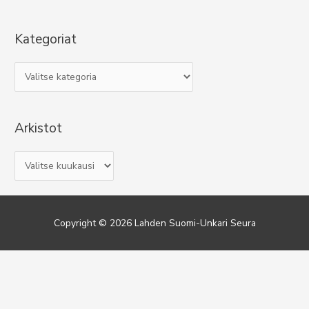
Kategoriat
K
a
t
Arkistot
e
g
A
o
r
r
k
i
i
a
Copyright © 2026
Lahden Suomi-Unkari Seura
s
t
t
o
t