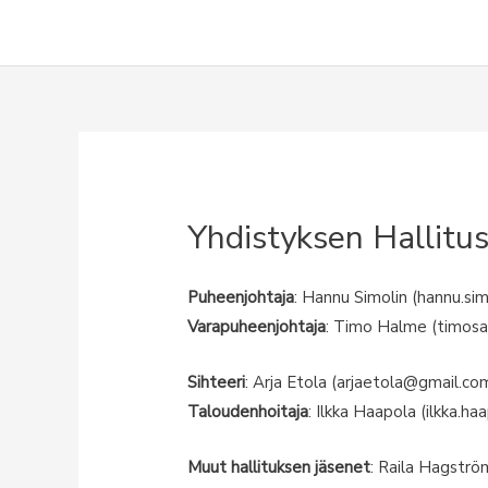
Siirry
sisältöön
Yhdistyksen Hallit
Puheenjohtaja
: Hannu Simolin (hannu.si
Varapuheenjohtaja
: Timo Halme (timos
Sihteeri
: Arja Etola (
arjaetola@gmail.co
Taloudenhoitaja
: Ilkka Haapola (ilkka.h
Muut hallituksen jäsenet
: Raila Hagstr