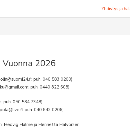
Yhdistys ja hal
us Vuonna 2026
molin@suomi24.fi; puh. 040 583 0200)
aku@gmail.com; puh. 0440 822 608)
m; puh. 050 584 7348)
aapola@live.fi; puh. 040 843 0206)
öm, Hedvig Halme ja Henrietta Halvorsen