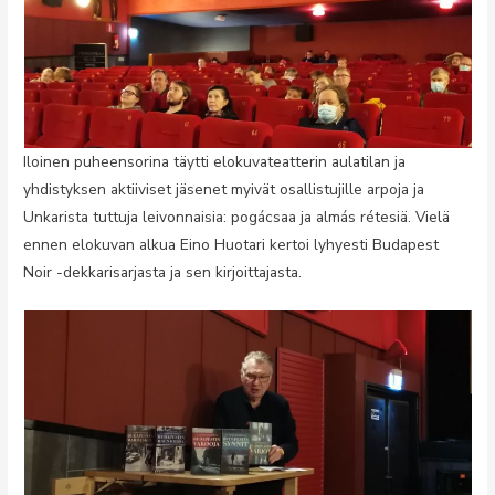
Iloinen puheensorina täytti elokuvateatterin aulatilan ja
yhdistyksen aktiiviset jäsenet myivät osallistujille arpoja ja
Unkarista tuttuja leivonnaisia: pogácsaa ja almás rétesiä. Vielä
ennen elokuvan alkua Eino Huotari kertoi lyhyesti Budapest
Noir -dekkarisarjasta ja sen kirjoittajasta.