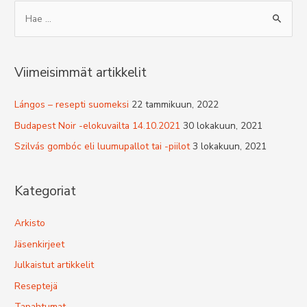
S
e
a
r
Viimeisimmät artikkelit
c
h
Lángos – resepti suomeksi
22 tammikuun, 2022
f
Budapest Noir -elokuvailta 14.10.2021
30 lokakuun, 2021
o
Szilvás gombóc eli luumupallot tai -piilot
3 lokakuun, 2021
r
:
Kategoriat
Arkisto
Jäsenkirjeet
Julkaistut artikkelit
Reseptejä
Tapahtumat