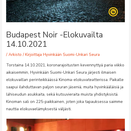
Budapest Noir -elokuvailta
14.10.2021
/
Arkisto
/ Kirjoittaja
Hyvinkään Suomi-Unkari Seura
Torstaina 14.10.2021, koronarajoitusten kevennyttyä paria viikko
aikaisemmin, Hyvinkään Suomi-Unkari Seura järjesti ilmaisen
elokuvaillan perinteikkäässä Kinoma-elokuvateatterissa. Paikalle
saapui ilahduttavan paljon seuran jäseniä, muita hyvinkääläisiä ja
lähiseudun asukkaita, sekä kutsuvieraita muista yhdistyksistä.
Kinoman sali on 225-paikkainen, joten joka tapauksessa saimme
nauttia elokuvaelämyksestä väljästi.