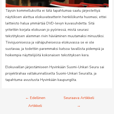
Täysin kommelluksitta ei tätä tapahtumaa saatu järjestettyä:
näytöksen alettua elokuvateatterin henkilökunta huomasi, ettei
laitteisto halua ymmärtää DVD-levyn kuvasuhdetta. Sitä
yritettiin korjata elokuvan jo pyöriessä, mistä seurasi
tekstityksen alemman rivin häviäminen muutamaksi minuutiksi.
Tiivisjuonisessa ja vähäpuheisessa elokuvassa se ei ole
suotavaa, ja todettiin paremmaksi katsoa tavallista pidempiä ja
hoikempia näyttelijöitä kokonaisen tekstityksen kera.
Elokuvaillan järjestämiseen Hyvinkään Suomi-Unkari Seura sai
projektirahaa valtakunnalliselta Suomi-Unkari Seuralta, ja
tapahtuma-avustusta Hyvinkään kaupungilta.
Artikkelien
←
Edellinen
Seuraava Artikkeli
selaus
Artikkeli
→