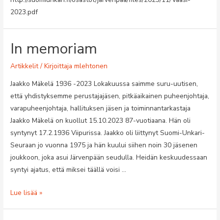
2023.pdf
In memoriam
Artikkelit
/ Kirjoittaja
mlehtonen
Jaakko Mäkelä 1936 -2023 Lokakuussa saimme suru-uutisen,
että yhdistyksemme perustajajäsen, pitkäaikainen puheenjohtaja,
varapuheenjohtaja, hallituksen jäsen ja toiminnantarkastaja
Jaakko Mäkelä on kuollut 15.10.2023 87-vuotiaana. Hän oli
syntynyt 17.2.1936 Viipurissa. Jaakko oli liittynyt Suomi-Unkari-
Seuraan jo vuonna 1975 ja hän kuului siihen noin 30 jäsenen
joukkoon, joka asui Järvenpään seudulla. Heidän keskuudessaan
syntyi ajatus, että miksei täällä voisi …
In
Lue lisää »
memoriam