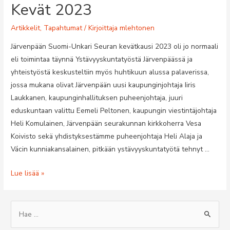
Kevät 2023
Artikkelit
,
Tapahtumat
/ Kirjoittaja
mlehtonen
Järvenpään Suomi-Unkari Seuran kevätkausi 2023 oli jo normaali
eli toimintaa täynnä Ystävyyskuntatyöstä Järvenpäässä ja
yhteistyöstä keskusteltiin myös huhtikuun alussa palaverissa,
jossa mukana olivat Järvenpään uusi kaupunginjohtaja Iiris
Laukkanen, kaupunginhallituksen puheenjohtaja, juuri
eduskuntaan valittu Eemeli Peltonen, kaupungin viestintäjohtaja
Heli Komulainen, Järvenpään seurakunnan kirkkoherra Vesa
Koivisto sekä yhdistyksestämme puheenjohtaja Heli Alaja ja
Vácin kunniakansalainen, pitkään ystävyyskuntatyötä tehnyt …
Kevät
Lue lisää »
2023
S
e