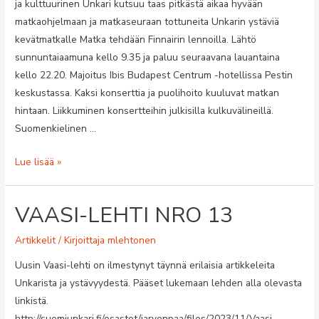
ja kulttuurinen Unkari kutsuu taas pitkästä aikaa hyvään
matkaohjelmaan ja matkaseuraan tottuneita Unkarin ystäviä
kevätmatkalle Matka tehdään Finnairin lennoilla. Lähtö
sunnuntaiaamuna kello 9.35 ja paluu seuraavana lauantaina
kello 22.20. Majoitus Ibis Budapest Centrum -hotellissa Pestin
keskustassa. Kaksi konserttia ja puolihoito kuuluvat matkan
hintaan. Liikkuminen konsertteihin julkisilla kulkuvälineillä.
Suomenkielinen …
Perinteinen
Lue lisää »
kulttuurimatka
Budapestiin.
VAASI-LEHTI NRO 13
Artikkelit
/ Kirjoittaja
mlehtonen
Uusin Vaasi-lehti on ilmestynyt täynnä erilaisia artikkeleita
Unkarista ja ystävyydestä. Pääset lukemaan lehden alla olevasta
linkistä.
http://suomiunkari.fi/osastot/jarvenpaa/files/2023/11/Vaasi-