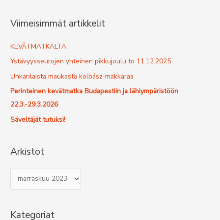
a
r
Viimeisimmät artikkelit
c
h
KEVÄTMATKALTA
f
Ystävyysseurojen yhteinen pikkujoulu to 11.12.2025
o
Unkarilaista maukasta kolbász-makkaraa
r
Perinteinen kevätmatka Budapestiin ja lähiympäristöön
:
22.3.-29.3.2026
Säveltäjät tutuksi!
Arkistot
A
r
k
Kategoriat
i