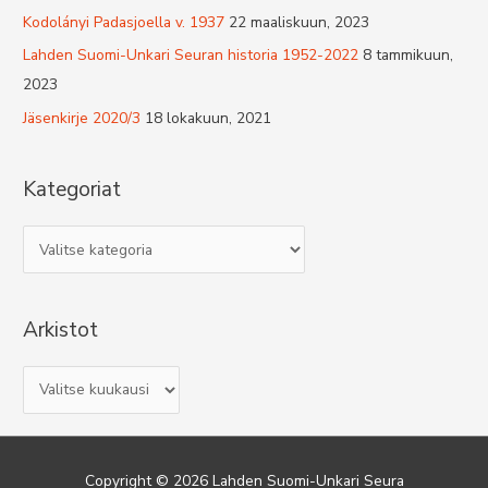
Kodolányi Padasjoella v. 1937
22 maaliskuun, 2023
Lahden Suomi-Unkari Seuran historia 1952-2022
8 tammikuun,
2023
Jäsenkirje 2020/3
18 lokakuun, 2021
Kategoriat
K
a
t
Arkistot
e
g
A
o
r
r
k
i
i
a
Copyright © 2026
Lahden Suomi-Unkari Seura