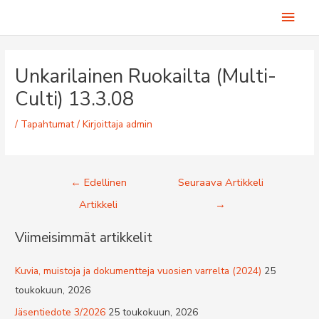
Siirry
Pääv
sisältöön
Unkarilainen Ruokailta (Multi-
Culti) 13.3.08
/
Tapahtumat
/ Kirjoittaja
admin
Artikkelien
←
Edellinen
Seuraava Artikkeli
selaus
Artikkeli
→
Viimeisimmät artikkelit
Kuvia, muistoja ja dokumentteja vuosien varrelta (2024)
25
toukokuun, 2026
Jäsentiedote 3/2026
25 toukokuun, 2026