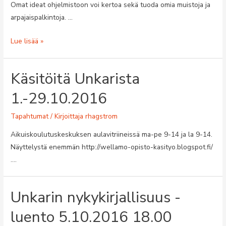
Omat ideat ohjelmistoon voi kertoa sekä tuoda omia muistoja ja
arpajaispalkintoja. …
Jäsenilta
Lue lisää »
23.5.2017
klo
Käsitöitä Unkarista
18.00
Tammisalissa
1.-29.10.2016
Tapahtumat
/ Kirjoittaja
rhagstrom
Aikuiskoulutuskeskuksen aulavitriineissä ma-pe 9-14 ja la 9-14.
Näyttelystä enemmän http://wellamo-opisto-kasityo.blogspot.fi/
….
Unkarin nykykirjallisuus -
luento 5.10.2016 18.00