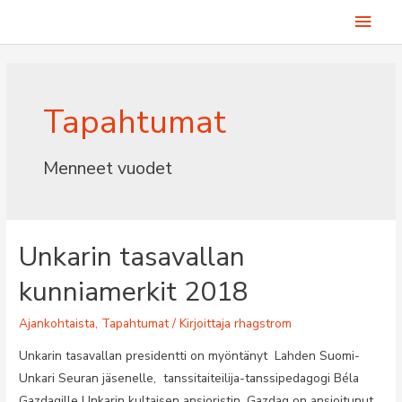
Siirry
Pääv
sisältöön
Tapahtumat
Menneet vuodet
Unkarin tasavallan
kunniamerkit 2018
Ajankohtaista
,
Tapahtumat
/ Kirjoittaja
rhagstrom
Unkarin tasavallan presidentti on myöntänyt Lahden Suomi-
Unkari Seuran jäsenelle, tanssitaiteilija-tanssipedagogi Béla
Gazdagille Unkarin kultaisen ansioristin. Gazdag on ansioitunut