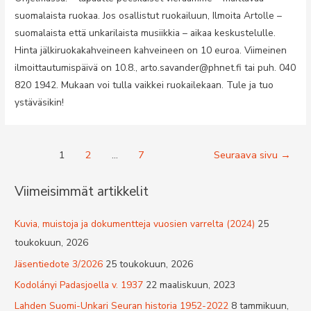
suomalaista ruokaa. Jos osallistut ruokailuun, Ilmoita Artolle –
suomalaista että unkarilaista musiikkia – aikaa keskustelulle.
Hinta jälkiruokakahveineen kahveineen on 10 euroa. Viimeinen
ilmoittautumispäivä on 10.8., arto.savander@phnet.fi tai puh. 040
820 1942. Mukaan voi tulla vaikkei ruokailekaan. Tule ja tuo
ystäväsikin!
Artikkelien
1
2
…
7
Seuraava sivu
→
selaus
Viimeisimmät artikkelit
Kuvia, muistoja ja dokumentteja vuosien varrelta (2024)
25
toukokuun, 2026
Jäsentiedote 3/2026
25 toukokuun, 2026
Kodolányi Padasjoella v. 1937
22 maaliskuun, 2023
Lahden Suomi-Unkari Seuran historia 1952-2022
8 tammikuun,