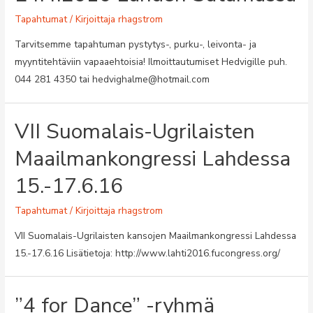
Tapahtumat
/ Kirjoittaja
rhagstrom
Tarvitsemme tapahtuman pystytys-, purku-, leivonta- ja
myyntitehtäviin vapaaehtoisia! Ilmoittautumiset Hedvigille puh.
044 281 4350 tai hedvighalme@hotmail.com
VII Suomalais-Ugrilaisten
Maailmankongressi Lahdessa
15.-17.6.16
Tapahtumat
/ Kirjoittaja
rhagstrom
VII Suomalais-Ugrilaisten kansojen Maailmankongressi Lahdessa
15.-17.6.16 Lisätietoja: http://www.lahti2016.fucongress.org/
”4 for Dance” -ryhmä