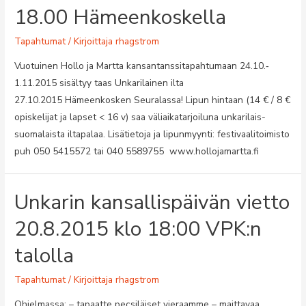
ryhmä
18.00 Hämeenkoskella
Vaahterasalissa
20.10.2016
Tapahtumat
/ Kirjoittaja
rhagstrom
klo
Vuotuinen Hollo ja Martta kansantanssitapahtumaan 24.10.‐
18.00
1.11.2015 sisältyy taas Unkarilainen ilta
27.10.2015 Hämeenkosken Seuralassa! Lipun hintaan (14 € / 8 €
opiskelijat ja lapset < 16 v) saa väliaikatarjoiluna unkarilais-
suomalaista iltapalaa. Lisätietoja ja lipunmyynti: festivaalitoimisto
puh 050 5415572 tai 040 5589755 www.hollojamartta.fi
Unkarin kansallispäivän vietto
20.8.2015 klo 18:00 VPK:n
talolla
Tapahtumat
/ Kirjoittaja
rhagstrom
Ohjelmassa: – tapaatte pecsiläiset vieraamme – maittavaa