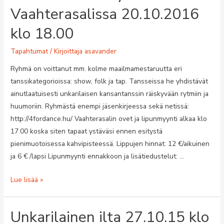
Vaahterasalissa 20.10.2016
klo 18.00
Tapahtumat
/ Kirjoittaja
asavander
Ryhmä on voittanut mm. kolme maailmamestaruutta eri
tanssikategorioissa: show, folk ja tap. Tansseissa he yhdistävät
ainutlaatuisesti unkarilaisen kansantanssin räiskyvään rytmiin ja
huumoriin. Ryhmästä enempi jäsenkirjeessa sekä netissä:
http://4fordance.hu/ Vaahterasalin ovet ja lipunmyynti alkaa klo
17.00 koska siten tapaat ystäväsi ennen esitystä
pienimuotoisessa kahvipisteessä. Lippujen hinnat: 12 €/aikuinen
ja 6 € /lapsi Lipunmyynti ennakkoon ja lisätiedustelut: …
”4
Lue lisää »
for
Dance”
Unkarilainen ilta 27.10.15 klo
-