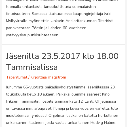
tuomalla unkarilaista tanssikulttuuria suomalaisten
tietoisuuteen. Samassa tilaisuudessa kaupunginjohtaja Jyrki
Myllyvirralle myönnettiin Unkarin Ansioritarikunnan Ritariristi
panoksestaan Pécsin ja Lahden 60-vuotiseen
ystävyyskaupunkisuhteeseen.
Jäsenilta 23.5.2017 klo 18.00
Tammisalissa
Tapahtumat
/ Kirjoittaja
rhagstrom
Juhlimme 65-vuotista paikallisyhdistystämme jäsenillasssa 23.
toukokuuta kello 18 alkaen. Paikaksi olemme saaneet Kino
Iiriksen Tammisalin, osoite Saimaankatu 12, Lahti. Ohjelmassa
on luvassa mm. arpajaiset, filmejä ja kuvia vuosien varrelta, tule
muistelemaan yhdessä! Ohjelman lisäksi on katettu herkullinen
unkarilainen illallinen, josta vastaa unkarilainen Hedvig Halme.