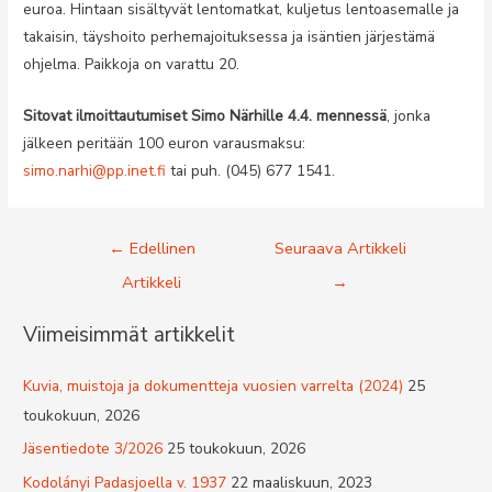
euroa. Hintaan sisältyvät lentomatkat, kuljetus lentoasemalle ja
takaisin, täyshoito perhemajoituksessa ja isäntien järjestämä
ohjelma. Paikkoja on varattu 20.
Sitovat ilmoittautumiset Simo Närhille 4.4. mennessä
, jonka
jälkeen peritään 100 euron varausmaksu:
simo.narhi@pp.inet.fi
tai puh. (045) 677 1541.
Artikkelien
←
Edellinen
Seuraava Artikkeli
selaus
Artikkeli
→
Viimeisimmät artikkelit
Kuvia, muistoja ja dokumentteja vuosien varrelta (2024)
25
toukokuun, 2026
Jäsentiedote 3/2026
25 toukokuun, 2026
Kodolányi Padasjoella v. 1937
22 maaliskuun, 2023