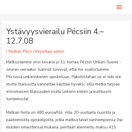
Siirry
Pääv
sisältöön
Ystävyysvierailu Pécsiin 4.–
12.7.08
/
Matkat
,
Pécs
/ Kirjoittaja
admin
Matkustamme ensi kesänä jo 11. kertaa Pécsin Unkari-Suomi -
seuran vieraaksi. Isännät toivovat, että me osallistumme
Pécsissä unkarinkielen opiskeluun. Pakollistahan se ei toki ole
mutta tilaisuutta kannattaa käyttää hyväksi, sillä matka tarjoaa
erinomaisen tilaisuuden lisätä unkarin kielen ja kulttuurin
tuntemusta!
Matkan hinta on 480 euroa/hlö. Alle 20-vuotiaita nuorilta ja
päätoimisilta opiskelijoilta, jotka matkustavat vanhempiensa (tai
muiden omaistensa) mukana, peritään alennettu maksu 415