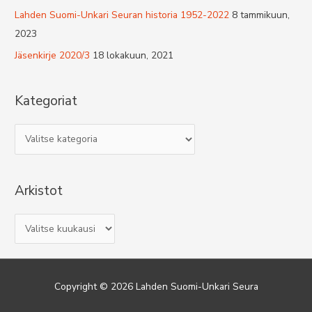
Lahden Suomi-Unkari Seuran historia 1952-2022
8 tammikuun,
2023
Jäsenkirje 2020/3
18 lokakuun, 2021
Kategoriat
K
a
t
Arkistot
e
g
A
o
r
r
k
i
i
a
Copyright © 2026
Lahden Suomi-Unkari Seura
s
t