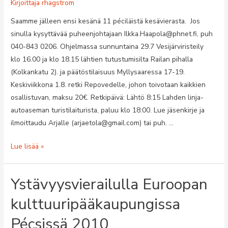
Kirjoittaja
rhagstrom
Saamme jälleen ensi kesänä 11 péciläistä kesävierasta. Jos
sinulla kysyttävää puheenjohtajaan Ilkka.Haapola@phnet.fi, puh
040-843 0206. Ohjelmassa sunnuntaina 29.7 Vesijärviristeily
klo 16.00 ja klo 18.15 lähtien tutustumisilta Railan pihalla
(Kolkankatu 2). ja päätöstilaisuus Myllysaaressa 17-19.
Keskiviikkona 1.8. retki Repovedelle, johon toivotaan kaikkien
osallistuvan, maksu 20€. Retkipäivä: Lähtö 8:15 Lahden linja-
autoaseman turistilaiturista, paluu klo 18:00. Lue jäsenkirje ja
ilmoittaudu Arjalle (arjaetola@gmail.com) tai puh. …
Pécsiläisten
Lue lisää »
ystävyysvierailu
Lahteen
Ystävyysvierailulla Euroopan
27.7.-3.8.2012
kulttuuripääkaupungissa
Pécsissä 2010