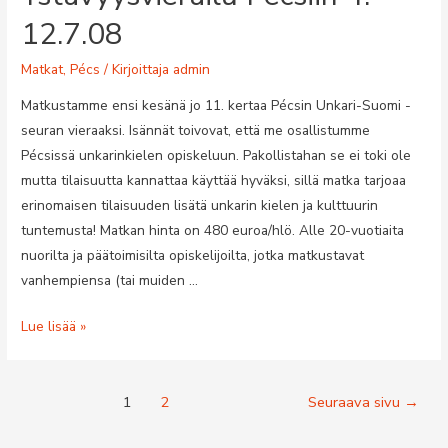
2.8.2009
12.7.08
Matkat
,
Pécs
/ Kirjoittaja
admin
Matkustamme ensi kesänä jo 11. kertaa Pécsin Unkari-Suomi -
seuran vieraaksi. Isännät toivovat, että me osallistumme
Pécsissä unkarinkielen opiskeluun. Pakollistahan se ei toki ole
mutta tilaisuutta kannattaa käyttää hyväksi, sillä matka tarjoaa
erinomaisen tilaisuuden lisätä unkarin kielen ja kulttuurin
tuntemusta! Matkan hinta on 480 euroa/hlö. Alle 20-vuotiaita
nuorilta ja päätoimisilta opiskelijoilta, jotka matkustavat
vanhempiensa (tai muiden …
Ystävyysvierailu
Lue lisää »
Pécsiin
4.–
Artikkelien
12.7.08
1
2
Seuraava sivu
→
selaus