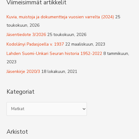
Viimeisimmät artikkelit
Kuvia, muistoja ja dokumentteja vuosien varrelta (2024)
25
toukokuun, 2026
Jäsentiedote 3/2026
25 toukokuun, 2026
Kodolányi Padasjoella v. 1937
22 maaliskuun, 2023
Lahden Suomi-Unkari Seuran historia 1952-2022
8 tammikuun,
2023
Jäsenkirje 2020/3
18 lokakuun, 2021
Kategoriat
K
a
t
Arkistot
e