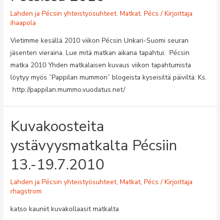
Lahden ja Pécsin yhteistyösuhteet
,
Matkat
,
Pécs
/ Kirjoittaja
ihaapola
Vietimme kesällä 2010 viikon Pécsin Unkari-Suomi seuran
jäsenten vieraina. Lue mitä matkan aikana tapahtui: Pécsin
matka 2010 Yhden matkalaisen kuvaus viikon tapahtumista
löytyy myös ”Pappilan mummon” blogeista kyseisiltä päiviltä: Ks.
http://pappilan.mummo.vuodatus.net/
Kuvakoosteita
ystävyysmatkalta Pécsiin
13.-19.7.2010
Lahden ja Pécsin yhteistyösuhteet
,
Matkat
,
Pécs
/ Kirjoittaja
rhagstrom
katso kauniit kuvakollaasit matkalta