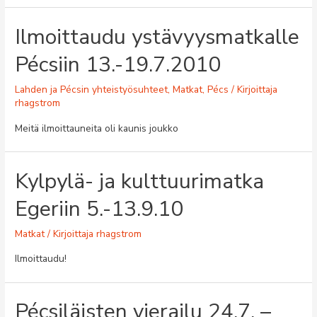
Ilmoittaudu ystävyysmatkalle
Pécsiin 13.-19.7.2010
Lahden ja Pécsin yhteistyösuhteet
,
Matkat
,
Pécs
/ Kirjoittaja
rhagstrom
Meitä ilmoittauneita oli kaunis joukko
Kylpylä- ja kulttuurimatka
Egeriin 5.-13.9.10
Matkat
/ Kirjoittaja
rhagstrom
Ilmoittaudu!
Pécsiläisten vierailu 24.7. –