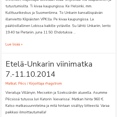
tutustumisilta. Ti kivaa kaupungissa. Ke Helsinki, mm.
Kulttuurikeskus ja Suomenlinna. To Unkarin kansallispäivän
illanvietto Kilpiäisten VPK:lla. Pe kivaa kaupungissa. La
päätösillallinen Lokissa kaikille ystäville. Su lähtö Unkariin, lento
19.40 tai Pietariin, juna 11.50. Ehdotuksia …
Pécsiläisten
Lue lisää »
vierailu
Lahteen
Etelä-Unkarin viinimatka
16.8.-23.8.2015
7.-11.10.2014
Matkat
,
Pécs
/ Kirjoittaja
rhagstrom
Vierailuja Villányin, Mecsekin ja Szekszárdin alueella. Asumme
Pécsissä tutussa Juri Katorin ’kievarissa’. Matkan hinta 960 €.
Katso matkasuunnitelma ja mitä hintaan sisältyy liitteestä. Varaa
paikkasi ilmoittautumalla!