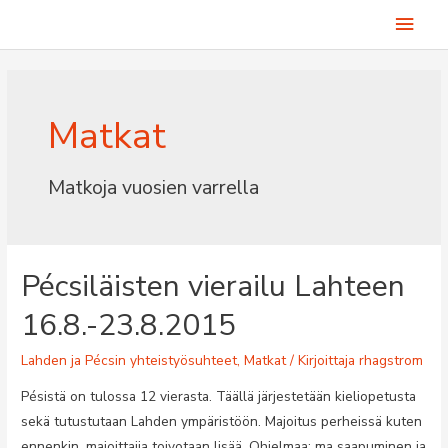
Siirry
Pääv
sisältöön
Matkat
Matkoja vuosien varrella
Pécsiläisten vierailu Lahteen
16.8.-23.8.2015
Lahden ja Pécsin yhteistyösuhteet
,
Matkat
/ Kirjoittaja
rhagstrom
Pésistä on tulossa 12 vierasta. Täällä järjestetään kieliopetusta
sekä tutustutaan Lahden ympäristöön. Majoitus perheissä kuten
ennenkin, majoittajia toivotaan lisää. Ohjelmaa: ma saapuminen ja