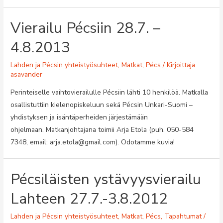
Vierailu Pécsiin 28.7. –
4.8.2013
Lahden ja Pécsin yhteistyösuhteet
,
Matkat
,
Pécs
/ Kirjoittaja
asavander
Perinteiselle vaihtovierailulle Pécsiin lähti 10 henkilöä. Matkalla
osallistuttiin kielenopiskeluun sekä Pécsin Unkari-Suomi –
yhdistyksen ja isäntäperheiden järjestämään
ohjelmaan. Matkanjohtajana toimii Arja Etola (puh. 050-584
7348, email: arja.etola@gmail.com). Odotamme kuvia!
Pécsiläisten ystävyysvierailu
Lahteen 27.7.-3.8.2012
Lahden ja Pécsin yhteistyösuhteet
,
Matkat
,
Pécs
,
Tapahtumat
/