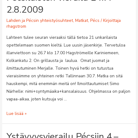
2.8.2009
Lahden ja Pécsin yhteistyösuhteet
,
Matkat
,
Pécs
/ Kirjoittaja
rhagstrom
Lahteen tulee seuran vieraaksi tällä tietoa 21 unkarilaista
opettelemaan suomen kieltä. Lue uusin jäsenkirje. Tervetuloa
illanviettoon su 26.7 klo 17.00 Hagströmeille Kariniemeen,
Kolkankatu 2. On grillausta ja laulua. Omat juomat ja
ilmittautuminen Merjalle. Toinen hyvä hetki on tutustua
vieraisiimme on yhteinen retki Tallinnaan 30.7. Matka on sitä
hauskempi, mitä enemmän meitä on! Ilmoittautumiset Simo
Närhelle: nimi+syntymäaika+kansalaisuus. Ohjelmassa on paljon
vapaa-aikaa, joten kutsuja voi …
Pécsiläisten
Lue lisää »
vierailu
24.7.
Ystävyysvierailu Pécsiin 4.–
–