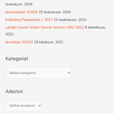
toukokuun, 2026
Jäsentiedote 3/2026
25 toukokuun, 2026
Kodolányi Padasjoella v. 1937
22 maaliskuun, 2023
Lahden Suomi-Unkari Seuran historia 1952-2022
8 tammikuun,
2023
Jäsenkirje 2020/3
18 lokakuun, 2021
Kategoriat
K
a
t
Arkistot
e
g
A
o
r
r