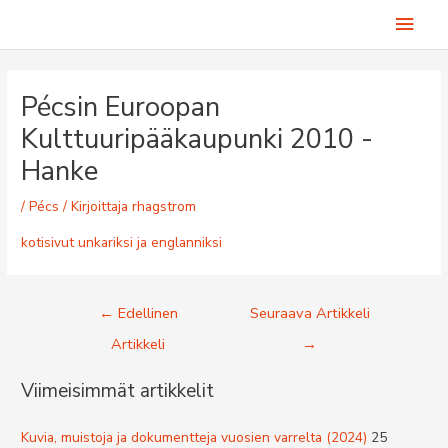
Siirry
Pääv
sisältöön
Pécsin Euroopan
Kulttuuripääkaupunki 2010 -
Hanke
/
Pécs
/ Kirjoittaja
rhagstrom
kotisivut unkariksi ja englanniksi
Artikkelien
←
Edellinen
Seuraava Artikkeli
selaus
Artikkeli
→
Viimeisimmät artikkelit
Kuvia, muistoja ja dokumentteja vuosien varrelta (2024)
25