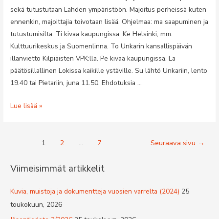
sekä tutustutaan Lahden ympäristöön. Majoitus perheissä kuten
ennenkin, majoittajia toivotaan lisää. Ohjelmaa: ma saapuminen ja
tutustumisilta. Ti kivaa kaupungissa. Ke Helsinki, mm.
Kulttuurikeskus ja Suomenlinna. To Unkarin kansallispäivän
illanvietto Kilpiäisten VPK:lla. Pe kivaa kaupungissa. La
päätösillallinen Lokissa kaikille ystäville. Su lähtö Unkariin, lento
19.40 tai Pietariin, juna 11.50. Ehdotuksia …
Pécsiläisten
Lue lisää »
vierailu
Lahteen
Artikkelien
16.8.-23.8.2015
1
2
…
7
Seuraava sivu
→
selaus
Viimeisimmät artikkelit
Kuvia, muistoja ja dokumentteja vuosien varrelta (2024)
25
toukokuun, 2026