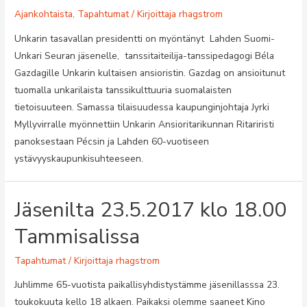
Ajankohtaista
,
Tapahtumat
/ Kirjoittaja
rhagstrom
Unkarin tasavallan presidentti on myöntänyt Lahden Suomi-
Unkari Seuran jäsenelle, tanssitaiteilija-tanssipedagogi Béla
Gazdagille Unkarin kultaisen ansioristin. Gazdag on ansioitunut
tuomalla unkarilaista tanssikulttuuria suomalaisten
tietoisuuteen. Samassa tilaisuudessa kaupunginjohtaja Jyrki
Myllyvirralle myönnettiin Unkarin Ansioritarikunnan Ritariristi
panoksestaan Pécsin ja Lahden 60-vuotiseen
ystävyyskaupunkisuhteeseen.
Jäsenilta 23.5.2017 klo 18.00
Tammisalissa
Tapahtumat
/ Kirjoittaja
rhagstrom
Juhlimme 65-vuotista paikallisyhdistystämme jäsenillasssa 23.
toukokuuta kello 18 alkaen. Paikaksi olemme saaneet Kino