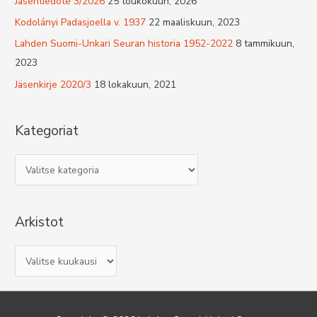
Jäsentiedote 3/2026
25 toukokuun, 2026
Kodolányi Padasjoella v. 1937
22 maaliskuun, 2023
Lahden Suomi-Unkari Seuran historia 1952-2022
8 tammikuun,
2023
Jäsenkirje 2020/3
18 lokakuun, 2021
Kategoriat
K
a
t
Arkistot
e
g
A
o
r
r
k
i
i
a