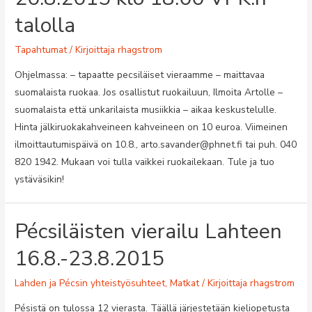
talolla
Tapahtumat
/ Kirjoittaja
rhagstrom
Ohjelmassa: – tapaatte pecsiläiset vieraamme – maittavaa
suomalaista ruokaa. Jos osallistut ruokailuun, Ilmoita Artolle –
suomalaista että unkarilaista musiikkia – aikaa keskustelulle.
Hinta jälkiruokakahveineen kahveineen on 10 euroa. Viimeinen
ilmoittautumispäivä on 10.8., arto.savander@phnet.fi tai puh. 040
820 1942. Mukaan voi tulla vaikkei ruokailekaan. Tule ja tuo
ystäväsikin!
Pécsiläisten vierailu Lahteen
16.8.-23.8.2015
Lahden ja Pécsin yhteistyösuhteet
,
Matkat
/ Kirjoittaja
rhagstrom
Pésistä on tulossa 12 vierasta. Täällä järjestetään kieliopetusta