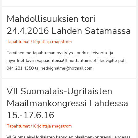
Mahdollisuuksien tori
24.4.2016 Lahden Satamassa
Tapahtumat
/ Kirjoittaja
rhagstrom
Tarvitsemme tapahtuman pystytys-, purku-, leivonta- ja
myyntitehtäviin vapaaehtoisia! Ilmoittautumiset Hedvigille puh.
044 281 4350 tai hedvighalme@hotmail.com
VII Suomalais-Ugrilaisten
Maailmankongressi Lahdessa
15.-17.6.16
Tapahtumat
/ Kirjoittaja
rhagstrom
VII Suomalais-Ugrilaisten kansojen Maailmankongressi Lahdessa