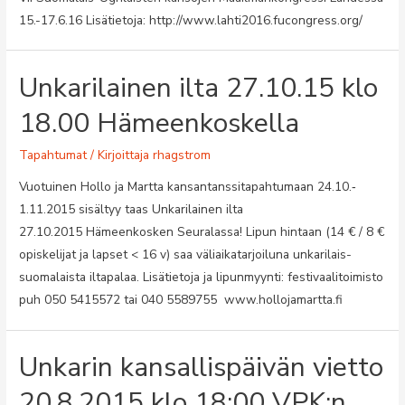
15.-17.6.16 Lisätietoja: http://www.lahti2016.fucongress.org/
Unkarilainen ilta 27.10.15 klo
18.00 Hämeenkoskella
Tapahtumat
/ Kirjoittaja
rhagstrom
Vuotuinen Hollo ja Martta kansantanssitapahtumaan 24.10.‐
1.11.2015 sisältyy taas Unkarilainen ilta
27.10.2015 Hämeenkosken Seuralassa! Lipun hintaan (14 € / 8 €
opiskelijat ja lapset < 16 v) saa väliaikatarjoiluna unkarilais-
suomalaista iltapalaa. Lisätietoja ja lipunmyynti: festivaalitoimisto
puh 050 5415572 tai 040 5589755 www.hollojamartta.fi
Unkarin kansallispäivän vietto
20.8.2015 klo 18:00 VPK:n