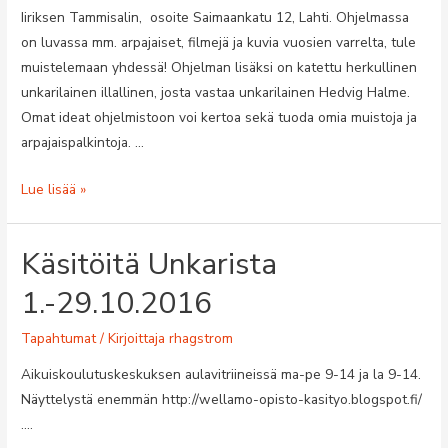
Iiriksen Tammisalin, osoite Saimaankatu 12, Lahti. Ohjelmassa
on luvassa mm. arpajaiset, filmejä ja kuvia vuosien varrelta, tule
muistelemaan yhdessä! Ohjelman lisäksi on katettu herkullinen
unkarilainen illallinen, josta vastaa unkarilainen Hedvig Halme.
Omat ideat ohjelmistoon voi kertoa sekä tuoda omia muistoja ja
arpajaispalkintoja. …
Jäsenilta
Lue lisää »
23.5.2017
klo
Käsitöitä Unkarista
18.00
Tammisalissa
1.-29.10.2016
Tapahtumat
/ Kirjoittaja
rhagstrom
Aikuiskoulutuskeskuksen aulavitriineissä ma-pe 9-14 ja la 9-14.
Näyttelystä enemmän http://wellamo-opisto-kasityo.blogspot.fi/
….