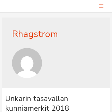
Siirry
Pääv
sisältöön
Rhagstrom
Unkarin tasavallan
kunniamerkit 2018