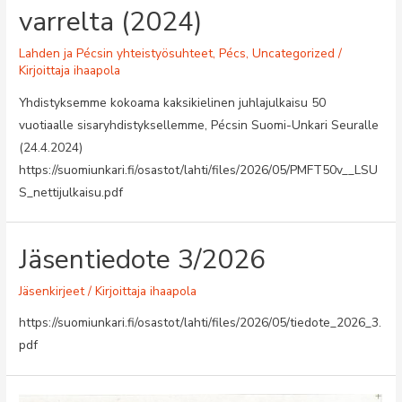
varrelta (2024)
Lahden ja Pécsin yhteistyösuhteet
,
Pécs
,
Uncategorized
/
Kirjoittaja
ihaapola
Yhdistyksemme kokoama kaksikielinen juhlajulkaisu 50
vuotiaalle sisaryhdistyksellemme, Pécsin Suomi-Unkari Seuralle
(24.4.2024)
https://suomiunkari.fi/osastot/lahti/files/2026/05/PMFT50v__LSU
S_nettijulkaisu.pdf
Jäsentiedote 3/2026
Jäsenkirjeet
/ Kirjoittaja
ihaapola
https://suomiunkari.fi/osastot/lahti/files/2026/05/tiedote_2026_3.
pdf