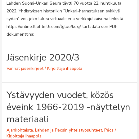
Lahden Suomi-Unkari Seura täytti 70 vuotta 22. huhtikuuta
2022. Yhdistyksen historiikin ”Unkari-harrastuksen sykkivä
sydän” voit joko lukea virtuaalisena verkkojulkaisuna linkistä
https://online.fliphtml5.com/tglue/kexj/ tai ladata sen PDF-
dokumenttina:
Jäsenkirje 2020/3
Vanhat jäsenkirjeet
/ Kirjoittaja
ihaapola
Ystävyyden vuodet, közös
éveink 1966-2019 -näyttelyn
materiaali
Ajankohtaista
,
Lahden ja Pécsin yhteistyösuhteet
,
Pécs
/
Kirjoittaja
ihaapola