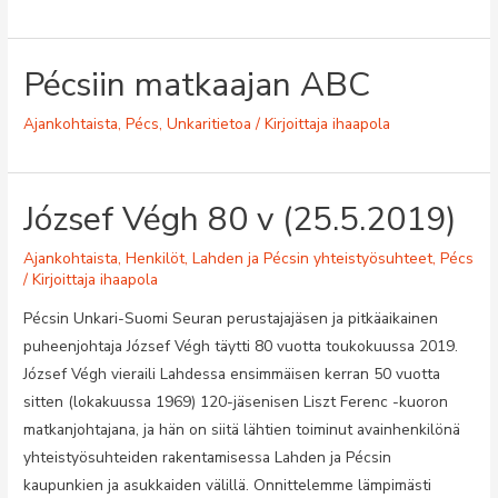
Pécsiin matkaajan ABC
Ajankohtaista
,
Pécs
,
Unkaritietoa
/ Kirjoittaja
ihaapola
József Végh 80 v (25.5.2019)
Ajankohtaista
,
Henkilöt
,
Lahden ja Pécsin yhteistyösuhteet
,
Pécs
/ Kirjoittaja
ihaapola
Pécsin Unkari-Suomi Seuran perustajajäsen ja pitkäaikainen
puheenjohtaja József Végh täytti 80 vuotta toukokuussa 2019.
József Végh vieraili Lahdessa ensimmäisen kerran 50 vuotta
sitten (lokakuussa 1969) 120-jäsenisen Liszt Ferenc -kuoron
matkanjohtajana, ja hän on siitä lähtien toiminut avainhenkilönä
yhteistyösuhteiden rakentamisessa Lahden ja Pécsin
kaupunkien ja asukkaiden välillä. Onnittelemme lämpimästi