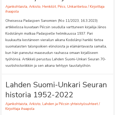
Ajankohtaista
,
Arkisto
,
Henkilöt
,
Pécs
,
Unkaritietoa
/ Kirjoittaja
ihaapola
Oheisessa Padasjoen Sanomien (N:o 11/2023, 16.3.2023)
artikkelissa kuvataan Pécsin seudulla varttuneen kirjailija János
Kodolányin matkaa Padasjoelle helmikuussa 1937. Pari
kuukautta kestäneen vierailun aikana Kodolányi hankki tietoa
suomalaisten talonpoikien elinoloista ja elämäntavasta samalla,
kun hän paneutui maaseudun rauhassa omaan kirjalliseen
työhönsä. Artikkeli perustuu Lahden Suomi-Unkari Seuran 70-
vuotishistoriikkiin ja sen aikana tehtyyn taustatyöhön.
Lahden Suomi-Unkari Seuran
historia 1952-2022
Ajankohtaista
,
Arkisto
,
Lahden ja Pécsin yhteistyösuhteet
/
Kirjoittaja
ihaapola