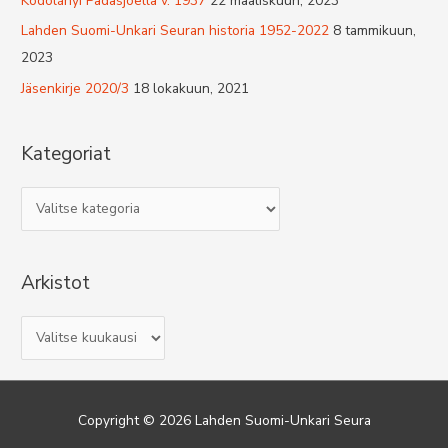
Kodolányi Padasjoella v. 1937
22 maaliskuun, 2023
Lahden Suomi-Unkari Seuran historia 1952-2022
8 tammikuun,
2023
Jäsenkirje 2020/3
18 lokakuun, 2021
Kategoriat
K
a
t
Arkistot
e
g
A
o
r
r
k
i
i
a
Copyright © 2026
Lahden Suomi-Unkari Seura
s
t