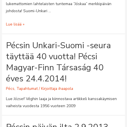
lukemattomien lahtelaisten tuntemaa ”Jóskaa” merkkipäivän
johdosta! Suomi-Unkari …
József
Lue lisää »
Végh
80
Pécsin Unkari-Suomi -seura
v
(25.5.2019)
täyttää 40 vuotta! Pécsi
Magyar-Finn Társaság 40
éves 24.4.2014!
Pécs
,
Tapahtumat
/ Kirjoittaja
ihaapola
Lue József Véghin laaja ja kiinnostava artikkeli kanssakäymisen
vaiheista vuodesta 1956 vuoteen 2009