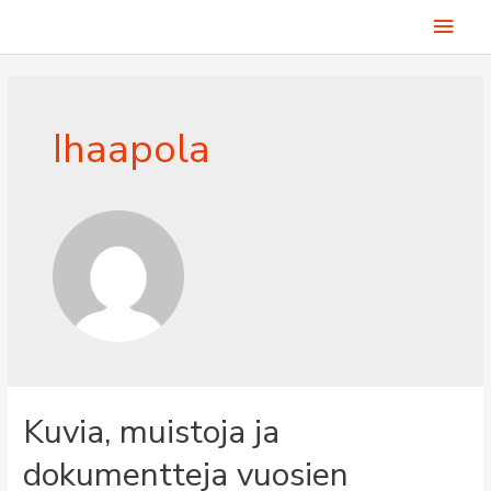
Siirry
Pääv
sisältöön
Ihaapola
Kuvia, muistoja ja
dokumentteja vuosien