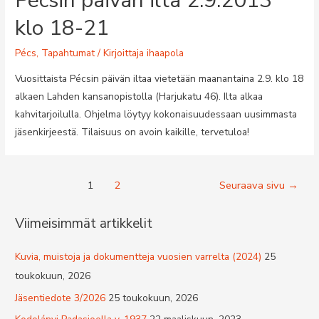
Pécsin päivän ilta 2.9.2013
klo 18-21
Pécs
,
Tapahtumat
/ Kirjoittaja
ihaapola
Vuosittaista Pécsin päivän iltaa vietetään maanantaina 2.9. klo 18
alkaen Lahden kansanopistolla (Harjukatu 46). Ilta alkaa
kahvitarjoilulla. Ohjelma löytyy kokonaisuudessaan uusimmasta
jäsenkirjeestä. Tilaisuus on avoin kaikille, tervetuloa!
Artikkelien
1
2
Seuraava sivu
→
selaus
Viimeisimmät artikkelit
Kuvia, muistoja ja dokumentteja vuosien varrelta (2024)
25
toukokuun, 2026
Jäsentiedote 3/2026
25 toukokuun, 2026