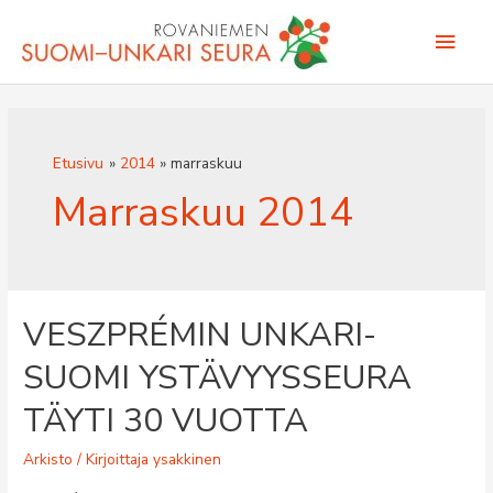
Siirry
Pääv
sisältöön
Etusivu
2014
marraskuu
Marraskuu 2014
VESZPRÉMIN UNKARI-
SUOMI YSTÄVYYSSEURA
TÄYTI 30 VUOTTA
Arkisto
/ Kirjoittaja
ysakkinen