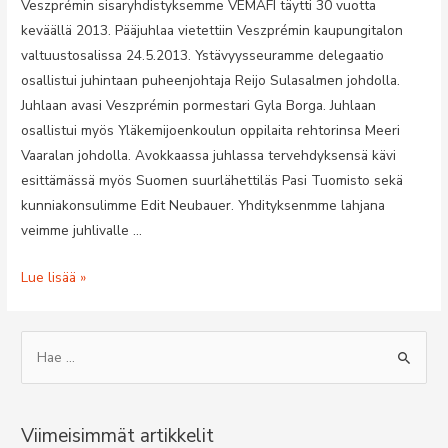
Veszprémin sisaryhdistyksemme VEMAFI täytti 30 vuotta
keväällä 2013. Pääjuhlaa vietettiin Veszprémin kaupungitalon
valtuustosalissa 24.5.2013. Ystävyysseuramme delegaatio
osallistui juhintaan puheenjohtaja Reijo Sulasalmen johdolla.
Juhlaan avasi Veszprémin pormestari Gyla Borga. Juhlaan
osallistui myös Yläkemijoenkoulun oppilaita rehtorinsa Meeri
Vaaralan johdolla. Avokkaassa juhlassa tervehdyksensä kävi
esittämässä myös Suomen suurlähettiläs Pasi Tuomisto sekä
kunniakonsulimme Edit Neubauer. Yhdityksenmme lahjana
veimme juhlivalle …
VESZPRÉMIN
Lue lisää »
UNKARI-
SUOMI
S
YSTÄVYYSSEURA
e
TÄYTI
a
30
r
VUOTTA
Viimeisimmät artikkelit