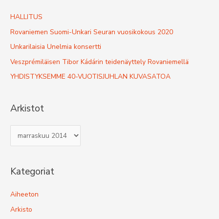
c
h
HALLITUS
f
Rovaniemen Suomi-Unkari Seuran vuosikokous 2020
o
Unkarilaisia Unelmia konsertti
r
Veszprémiläisen Tibor Kádárin teidenäyttely Rovaniemellä
:
YHDISTYKSEMME 40-VUOTISJUHLAN KUVASATOA
Arkistot
A
r
k
Kategoriat
i
s
Aiheeton
t
Arkisto
o