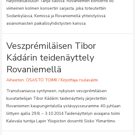
harjoittelukoulun Tanja-salissa. Rovaniemen konsertti oli
viimeinen kolmen konsertin sarjasta, joka toteutettiin
Sodankylässä, Kemissä ja Rovaniemellä yhteistyössä
asianomaisten paikallisyhdistysten kanssa.
Veszprémiläisen Tibor
Kádárin teidenäyttely
Rovaniemellä
Aiheeton
,
OSASTO TOIMII
/ Kirjoittaja
rsulasalmi
Transilvaniassa syntyneen, nykyisen veszprémiläisen
kuvataiteilijan Tibor Kádárin taidenäyttely järjestettiin
Rovaniemen kaupungintalolla ystävyysseuramme 40-juhlaan
liittyen ajalla 29.8, – 3.10.2014.Taidenäyttelyn avaajana toimi
Kalevala tuntija Lapin Yliopiston dosentti Sisko Ylimartimo.