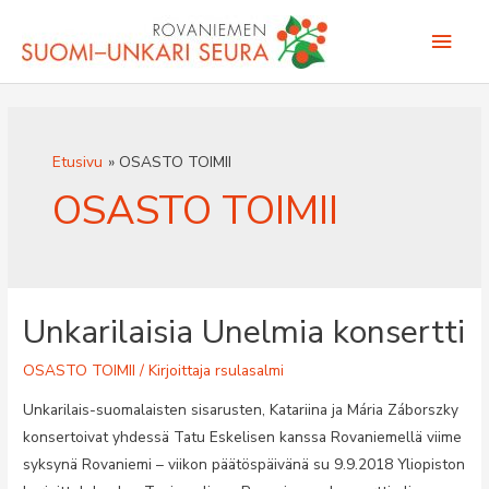
Siirry
Pääv
sisältöön
Etusivu
OSASTO TOIMII
OSASTO TOIMII
Unkarilaisia Unelmia konsertti
OSASTO TOIMII
/ Kirjoittaja
rsulasalmi
Unkarilais-suomalaisten sisarusten, Katariina ja Mária Záborszky
konsertoivat yhdessä Tatu Eskelisen kanssa Rovaniemellä viime
syksynä Rovaniemi – viikon päätöspäivänä su 9.9.2018 Yliopiston