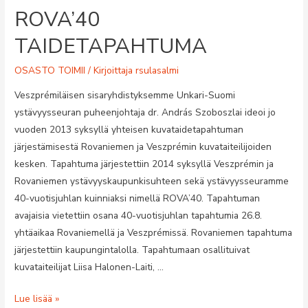
ROVA’40
TAIDETAPAHTUMA
OSASTO TOIMII
/ Kirjoittaja
rsulasalmi
Veszprémiläisen sisaryhdistyksemme Unkari-Suomi
ystävyysseuran puheenjohtaja dr. András Szoboszlai ideoi jo
vuoden 2013 syksyllä yhteisen kuvataidetapahtuman
järjestämisestä Rovaniemen ja Veszprémin kuvataiteilijoiden
kesken. Tapahtuma järjestettiin 2014 syksyllä Veszprémin ja
Rovaniemen ystävyyskaupunkisuhteen sekä ystävyysseuramme
40-vuotisjuhlan kuinniaksi nimellä ROVA’40. Tapahtuman
avajaisia vietettiin osana 40-vuotisjuhlan tapahtumia 26.8.
yhtäaikaa Rovaniemellä ja Veszprémissä. Rovaniemen tapahtuma
järjestettiin kaupungintalolla. Tapahtumaan osallituivat
kuvataiteilijat Liisa Halonen-Laiti, …
ROVA’40
Lue lisää »