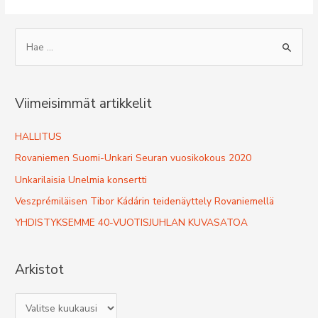
TAIDETAPAHTUMA
S
e
a
r
Viimeisimmät artikkelit
c
h
HALLITUS
f
Rovaniemen Suomi-Unkari Seuran vuosikokous 2020
o
Unkarilaisia Unelmia konsertti
r
Veszprémiläisen Tibor Kádárin teidenäyttely Rovaniemellä
:
YHDISTYKSEMME 40-VUOTISJUHLAN KUVASATOA
Arkistot
A