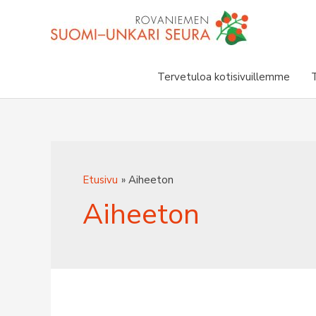
Siirry
sisältöön
Tervetuloa kotisivuillemme
Etusivu
Aiheeton
Aiheeton