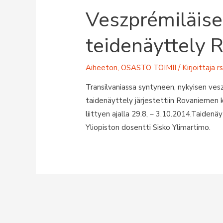
Veszprémiläise
teidenäyttely 
Aiheeton
,
OSASTO TOIMII
/ Kirjoittaja
r
Transilvaniassa syntyneen, nykyisen vesz
taidenäyttely järjestettiin Rovaniemen
liittyen ajalla 29.8, – 3.10.2014.Taidenä
Yliopiston dosentti Sisko Ylimartimo.