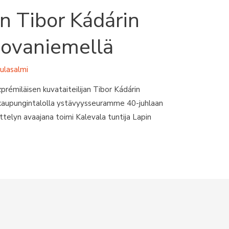
n Tibor Kádárin
Rovaniemellä
sulasalmi
prémiläisen kuvataiteilijan Tibor Kádárin
 kaupungintalolla ystävyysseuramme 40-juhlaan
yttelyn avaajana toimi Kalevala tuntija Lapin