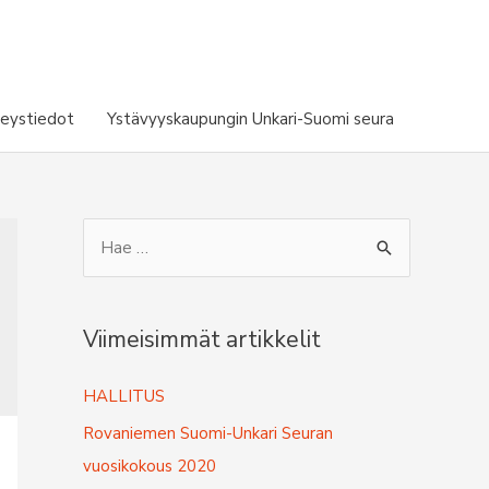
eystiedot
Ystävyyskaupungin Unkari-Suomi seura
S
e
a
r
Viimeisimmät artikkelit
c
HALLITUS
h
f
Rovaniemen Suomi-Unkari Seuran
o
vuosikokous 2020