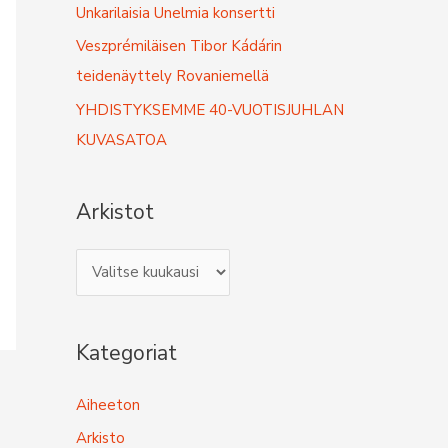
r
Unkarilaisia Unelmia konsertti
:
Veszprémiläisen Tibor Kádárin
teidenäyttely Rovaniemellä
YHDISTYKSEMME 40-VUOTISJUHLAN
KUVASATOA
Arkistot
A
r
k
Kategoriat
i
s
Aiheeton
t
Arkisto
o