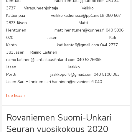
Kenttälä rauni.kenttala@oulook.com 050 341
3737 Varapuheenjohtaja Veikko
Kallionpää veikko.kallionpaa@pp1.inet.fi 050 567
2823 Jäsen Matti
Henttunen matti.henttunen@kunnes.fi 040 5096
020 Jäsen Kati
Kanto kati.kanto6@gmail.com 044 2777
381 Jäsen Raimo Laitinen
raimo.laitinen@santaclausfinland.com 040 5326665
Jäsen Jaakko
Portti jaakkoporti@gmail.com 040 5100 383
Jäsen Sari Hänninen sari.hanninen@rovaniemi.fi 040 …
HALLITUS
Lue lisää »
Rovaniemen Suomi-Unkari
Seuran vuosikokous 2020