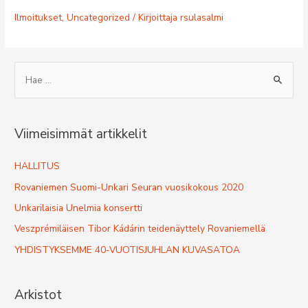
Ilmoitukset
,
Uncategorized
/ Kirjoittaja
rsulasalmi
S
e
a
r
Viimeisimmät artikkelit
c
h
HALLITUS
f
Rovaniemen Suomi-Unkari Seuran vuosikokous 2020
o
Unkarilaisia Unelmia konsertti
r
Veszprémiläisen Tibor Kádárin teidenäyttely Rovaniemellä
:
YHDISTYKSEMME 40-VUOTISJUHLAN KUVASATOA
Arkistot