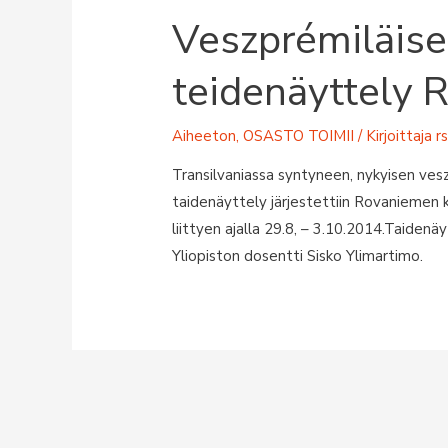
Veszprémiläise
teidenäyttely 
Aiheeton
,
OSASTO TOIMII
/ Kirjoittaja
r
Transilvaniassa syntyneen, nykyisen vesz
taidenäyttely järjestettiin Rovaniemen
liittyen ajalla 29.8, – 3.10.2014.Taidenä
Yliopiston dosentti Sisko Ylimartimo.