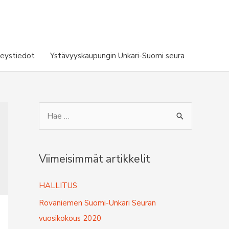
eystiedot
Ystävyyskaupungin Unkari-Suomi seura
S
e
a
r
Viimeisimmät artikkelit
c
HALLITUS
h
f
Rovaniemen Suomi-Unkari Seuran
o
vuosikokous 2020