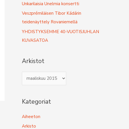
r
Unkarilaisia Unelmia konsertti
:
Veszprémiläisen Tibor Kádárin
teidenäyttely Rovaniemellä
YHDISTYKSEMME 40-VUOTISJUHLAN
KUVASATOA
Arkistot
A
r
k
Kategoriat
i
s
Aiheeton
t
Arkisto
o