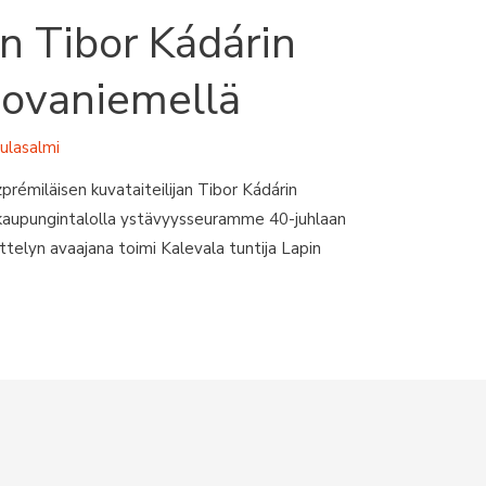
n Tibor Kádárin
Rovaniemellä
sulasalmi
prémiläisen kuvataiteilijan Tibor Kádárin
 kaupungintalolla ystävyysseuramme 40-juhlaan
yttelyn avaajana toimi Kalevala tuntija Lapin