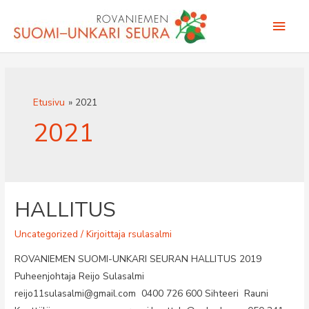
Siirry
Pääv
sisältöön
Etusivu
2021
2021
HALLITUS
Uncategorized
/ Kirjoittaja
rsulasalmi
ROVANIEMEN SUOMI-UNKARI SEURAN HALLITUS 2019
Puheenjohtaja Reijo Sulasalmi
reijo11sulasalmi@gmail.com 0400 726 600 Sihteeri Rauni