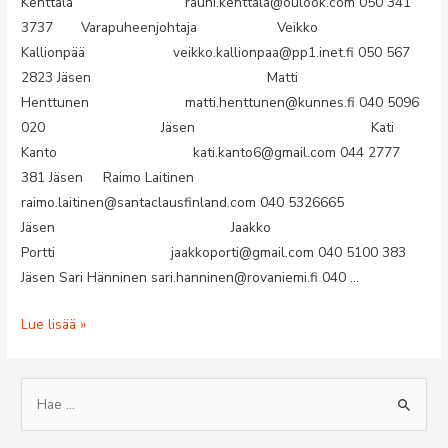
Kenttälä rauni.kenttala@oulook.com 050 341
3737 Varapuheenjohtaja Veikko
Kallionpää veikko.kallionpaa@pp1.inet.fi 050 567
2823 Jäsen Matti
Henttunen matti.henttunen@kunnes.fi 040 5096
020 Jäsen Kati
Kanto kati.kanto6@gmail.com 044 2777
381 Jäsen Raimo Laitinen
raimo.laitinen@santaclausfinland.com 040 5326665
Jäsen Jaakko
Portti jaakkoporti@gmail.com 040 5100 383
Jäsen Sari Hänninen sari.hanninen@rovaniemi.fi 040 …
HALLITUS
Lue lisää »
S
e
a