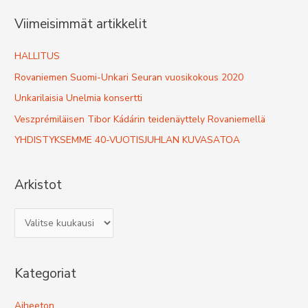
r
Viimeisimmät artikkelit
c
h
HALLITUS
f
Rovaniemen Suomi-Unkari Seuran vuosikokous 2020
o
Unkarilaisia Unelmia konsertti
r
Veszprémiläisen Tibor Kádárin teidenäyttely Rovaniemellä
:
YHDISTYKSEMME 40-VUOTISJUHLAN KUVASATOA
Arkistot
A
r
k
Kategoriat
i
s
Aiheeton