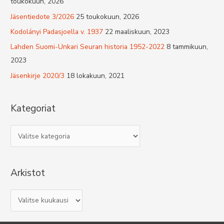
toukokuun, 2026
Jäsentiedote 3/2026
25 toukokuun, 2026
Kodolányi Padasjoella v. 1937
22 maaliskuun, 2023
Lahden Suomi-Unkari Seuran historia 1952-2022
8 tammikuun,
2023
Jäsenkirje 2020/3
18 lokakuun, 2021
Kategoriat
K
a
t
Arkistot
e
g
A
o
r
r
k