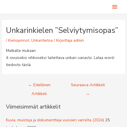
Siirry
Pääv
sisältöön
Unkarinkielen ”selviytymisopas”
/
Kieliopinnot
,
Unkaritietoa
/ Kirjoittaja
admin
Matkalle mukaan
4-sivuiseksi vihkoseksi taitettava unkari-sanasto. Lataa word-
tiedosto tästä.
Artikkelien
←
Edellinen
Seuraava Artikkeli
selaus
Artikkeli
→
Viimeisimmät artikkelit
Kuvia, muistoja ja dokumentteja vuosien varrelta (2024)
25