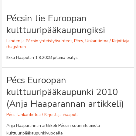
Pécsin tie Euroopan
kulttuuripääkaupungiksi
Lahden ja Pécsin yhteistyösuhteet
,
Pécs
,
Unkaritietoa
/ Kirjoittaja
rhagstrom
Ilkka Haapolan 1.9.2008 pitämä esitys
Pécs Euroopan
kulttuuripääkaupunki 2010
(Anja Haaparannan artikkeli)
Pécs
,
Unkaritietoa
/ Kirjoittaja
ihaapola
Anja Haaparannan artikkeli Pécsin suunnitelmista
kulttuuripääkaupunkivuodelle