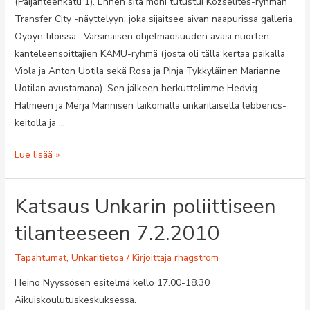
(Päijänteenkatu 1). Ennen sitä moni tutustui Közselités-ryhmän
Transfer City -näyttelyyn, joka sijait­see aivan naapurissa galleria
Oyoyn tiloissa. Varsinaisen ohjelmaosuuden avasi nuorten
kanteleensoittajien KAMU-ryhmä (josta oli tällä kertaa paikalla
Viola ja Anton Uotila sekä Rosa ja Pinja Tykkyläinen Marianne
Uotilan avustamana). Sen jälkeen herkuttelimme Hedvig
Halmeen ja Merja Mannisen taikomalla unkarilaisella lebbencs-
keitolla ja …
Pécsin
Lue lisää »
päivän
ilta
Katsaus Unkarin poliittiseen
ke
1.9.2010
tilanteeseen 7.2.2010
klo
17–
Tapahtumat
,
Unkaritietoa
/ Kirjoittaja
rhagstrom
20
Heino Nyyssösen esitelmä kello 17.00-18.30
Aikuiskoulutuskeskuksessa.