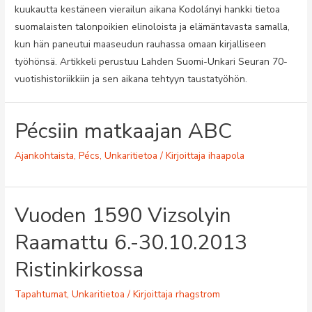
kuukautta kestäneen vierailun aikana Kodolányi hankki tietoa
suomalaisten talonpoikien elinoloista ja elämäntavasta samalla,
kun hän paneutui maaseudun rauhassa omaan kirjalliseen
työhönsä. Artikkeli perustuu Lahden Suomi-Unkari Seuran 70-
vuotishistoriikkiin ja sen aikana tehtyyn taustatyöhön.
Pécsiin matkaajan ABC
Ajankohtaista
,
Pécs
,
Unkaritietoa
/ Kirjoittaja
ihaapola
Vuoden 1590 Vizsolyin
Raamattu 6.-30.10.2013
Ristinkirkossa
Tapahtumat
,
Unkaritietoa
/ Kirjoittaja
rhagstrom