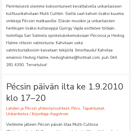
Perinteisesti olemme kokoontuneet kevättalvella unkarilaiseen
kulttuurikahvilaan Multi Culttiin. Sieltä saat kahvin lisäksi kuumia
vinkkejä Pécsiin matkaaville. Elävän musiikin ja unkarilaisten
herkkujen lisäksi kultaseppä György Vajda esittelee töitään,
toimittaja Sari Salmela opiskelukokemuksiaan Pécsissä ja Hedvig
Halme rétesin valmistusta. Kahvilaan sekä
valmistustalkoisiin kaivataan tekijöitä. Ilmoittaudu! Kahvilaa
emännöi Hedvig Halme, hedvighalme@hotmail.com, puh 044
281 4350. Tervetuloa!
Pécsin päivän ilta ke 1.9.2010
klo 17–20
Lahden ja Pécsin yhteistyösuhteet
,
Pécs
,
Tapahtumat
,
Unkaritietoa
/ Kirjoittaja
rhagstrom
Vietimme jälleen Pécsin päivän iltaa Multi-Cultissa