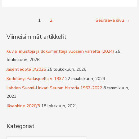
Artikkelien
1
2
Seuraava sivu
→
selaus
Viimeisimmät artikkelit
Kuvia, muistoja ja dokumentteja vuosien varrelta (2024)
25
toukokuun, 2026
Jäsentiedote 3/2026
25 toukokuun, 2026
Kodolányi Padasjoella v. 1937
22 maaliskuun, 2023
Lahden Suomi-Unkari Seuran historia 1952-2022
8 tammikuun,
2023
Jäsenkirje 2020/3
18 lokakuun, 2021
Kategoriat