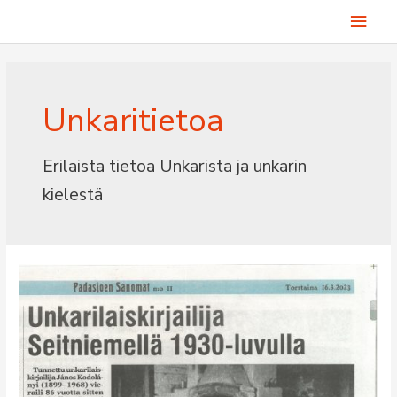
Siirry
Pääv
sisältöön
Unkaritietoa
Erilaista tietoa Unkarista ja unkarin
kielestä