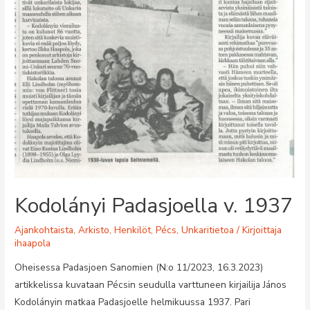
Kodolányi Padasjoella v. 1937
Ajankohtaista
,
Arkisto
,
Henkilöt
,
Pécs
,
Unkaritietoa
/ Kirjoittaja
ihaapola
Oheisessa Padasjoen Sanomien (N:o 11/2023, 16.3.2023)
artikkelissa kuvataan Pécsin seudulla varttuneen kirjailija János
Kodolányin matkaa Padasjoelle helmikuussa 1937. Pari