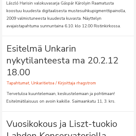
László Harisin valokuvasarja Gáspár Károlyin Raamatusta
koostuu kuudesta digitaalisesta mustesuihkupigmenttipainolla,
2009 valmistuneesta kuudesta kuvasta. Näyttelyn
avajaistapahtuma sunnuntaina 6.10. klo 12.00 Ristinkirkossa.
Esitelmä Unkarin
nykytilanteesta ma 20.2.12
18.00
Tapahtumat
,
Unkaritietoa
/ Kirjoittaja
rhagstrom
Tervetuloa kuuntelemaan, keskustelemaan ja pohtimaan!
Esitelmätilaisuus on avoin kaikille. Saimaankatu 11, 3. krs.
Vuosikokous ja Liszt-tuokio
Lahden Konservatoriolla