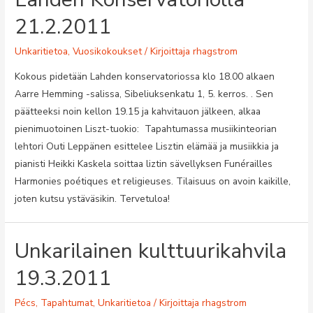
21.2.2011
Unkaritietoa
,
Vuosikokoukset
/ Kirjoittaja
rhagstrom
Kokous pidetään Lahden konservatoriossa klo 18.00 alkaen
Aarre Hemming -salissa, Sibeliuksenkatu 1, 5. kerros. . Sen
päätteeksi noin kellon 19.15 ja kahvitauon jälkeen, alkaa
pienimuotoinen Liszt-tuokio: Tapahtumassa musiikinteorian
lehtori Outi Leppänen esittelee Lisztin elämää ja musiikkia ja
pianisti Heikki Kaskela soittaa liztin sävellyksen Funérailles
Harmonies poétiques et religieuses. Tilaisuus on avoin kaikille,
joten kutsu ystäväsikin. Tervetuloa!
Unkarilainen kulttuurikahvila
19.3.2011
Pécs
,
Tapahtumat
,
Unkaritietoa
/ Kirjoittaja
rhagstrom