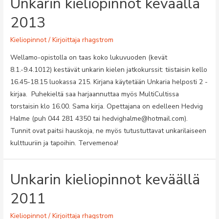
Unkarin kieliopinnot keväällä
2013
Kieliopinnot
/ Kirjoittaja
rhagstrom
Wellamo-opistolla on taas koko lukuvuoden (kevät
8.1.-9.4.1012) kestävät unkarin kielen jatkokurssit: tiistaisin kello
16.45-18.15 luokassa 215. Kirjana käytetään Unkaria helposti 2 -
kirjaa. Puhekieltä saa harjaannuttaa myös MultiCultissa
torstaisin klo 16.00. Sama kirja. Opettajana on edelleen Hedvig
Halme (puh 044 281 4350 tai hedvighalme@hotmail.com).
Tunnit ovat paitsi hauskoja, ne myös tutustuttavat unkarilaiseen
kulttuuriin ja tapoihin. Tervemenoa!
Unkarin kieliopinnot keväällä
2011
Kieliopinnot
/ Kirjoittaja
rhagstrom