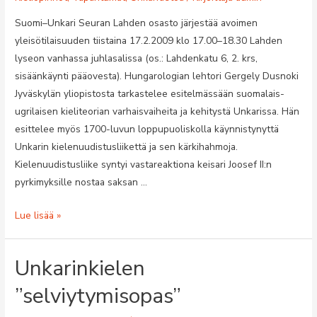
Suomi–Unkari Seuran Lahden osasto järjestää avoimen
yleisötilaisuuden tiistaina 17.2.2009 klo 17.00–18.30 Lahden
lyseon vanhassa juhlasalissa (os.: Lahdenkatu 6, 2. krs,
sisäänkäynti pääovesta). Hungarologian lehtori Gergely Dusnoki
Jyväskylän yliopistosta tarkastelee esitelmässään suomalais-
ugrilaisen kieliteorian varhaisvaiheita ja kehitystä Unkarissa. Hän
esittelee myös 1700-luvun loppupuoliskolla käynnistynyttä
Unkarin kielenuudistusliikettä ja sen kärkihahmoja.
Kielenuudistusliike syntyi vastareaktiona keisari Joosef II:n
pyrkimyksille nostaa saksan …
Suomalais-
Lue lisää »
ugrilaisten
kielten
Unkarinkielen
tutkimuksen
perinne
”selviytymisopas”
Unkarissa,