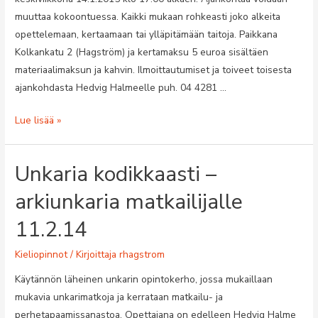
muuttaa kokoontuessa. Kaikki mukaan rohkeasti joko alkeita
opettelemaan, kertaamaan tai ylläpitämään taitoja. Paikkana
Kolkankatu 2 (Hagström) ja kertamaksu 5 euroa sisältäen
materiaalimaksun ja kahvin. Ilmoittautumiset ja toiveet toisesta
ajankohdasta Hedvig Halmeelle puh. 04 4281 …
Unkarin
Lue lisää »
kielen
opintoja
Unkaria kodikkaasti –
14.1.15
klo
arkiunkaria matkailijalle
17.00
11.2.14
Kieliopinnot
/ Kirjoittaja
rhagstrom
Käytännön läheinen unkarin opintokerho, jossa mukaillaan
mukavia unkarimatkoja ja kerrataan matkailu- ja
perhetapaamissanastoa. Opettajana on edelleen Hedvig Halme