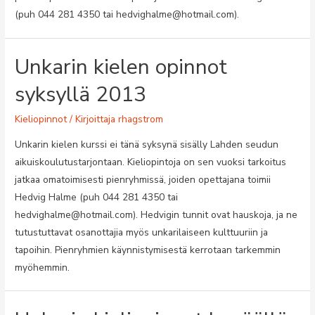
(puh 044 281 4350 tai hedvighalme@hotmail.com).
Unkarin kielen opinnot
syksyllä 2013
Kieliopinnot
/ Kirjoittaja
rhagstrom
Unkarin kielen kurssi ei tänä syksynä sisälly Lahden seudun
aikuiskoulutustarjontaan. Kieliopintoja on sen vuoksi tarkoitus
jatkaa omatoimisesti pienryhmissä, joiden opettajana toimii
Hedvig Halme (puh 044 281 4350 tai
hedvighalme@hotmail.com). Hedvigin tunnit ovat hauskoja, ja ne
tutustuttavat osanottajia myös unkarilaiseen kulttuuriin ja
tapoihin. Pienryhmien käynnistymisestä kerrotaan tarkemmin
myöhemmin.