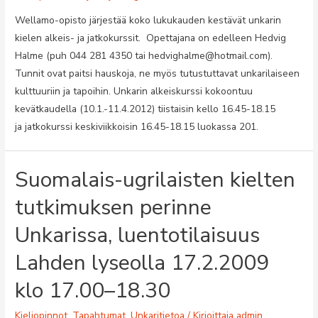
Wellamo-opisto järjestää koko lukukauden kestävät unkarin
kielen alkeis- ja jatkokurssit. Opettajana on edelleen Hedvig
Halme (puh 044 281 4350 tai hedvighalme@hotmail.com).
Tunnit ovat paitsi hauskoja, ne myös tutustuttavat unkarilaiseen
kulttuuriin ja tapoihin. Unkarin alkeiskurssi kokoontuu
kevätkaudella (10.1.-11.4.2012) tiistaisin kello 16.45-18.15
ja jatkokurssi keskiviikkoisin 16.45-18.15 luokassa 201.
Suomalais-ugrilaisten kielten
tutkimuksen perinne
Unkarissa, luentotilaisuus
Lahden lyseolla 17.2.2009
klo 17.00–18.30
Kieliopinnot
,
Tapahtumat
,
Unkaritietoa
/ Kirjoittaja
admin