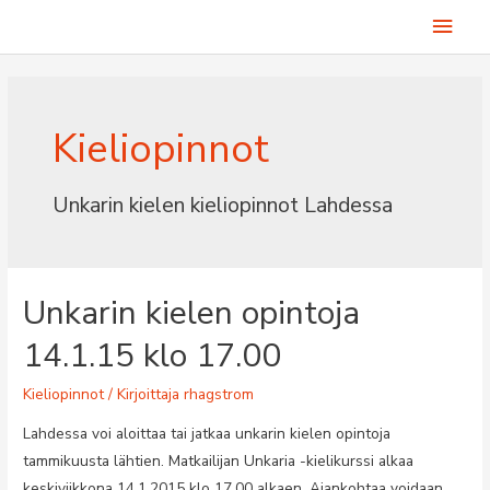
Siirry
Pääv
sisältöön
Kieliopinnot
Unkarin kielen kieliopinnot Lahdessa
Unkarin kielen opintoja
14.1.15 klo 17.00
Kieliopinnot
/ Kirjoittaja
rhagstrom
Lahdessa voi aloittaa tai jatkaa unkarin kielen opintoja
tammikuusta lähtien. Matkailijan Unkaria -kielikurssi alkaa
keskiviikkona 14.1.2015 klo 17.00 alkaen. Ajankohtaa voidaan