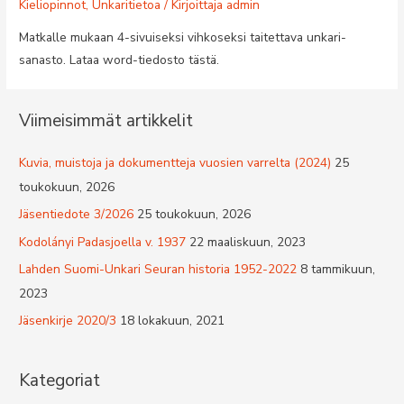
luentotilaisuus
Kieliopinnot
,
Unkaritietoa
/ Kirjoittaja
admin
Lahden
Matkalle mukaan 4-sivuiseksi vihkoseksi taitettava unkari-
lyseolla
sanasto. Lataa word-tiedosto tästä.
17.2.2009
klo
Viimeisimmät artikkelit
17.00–
18.30
Kuvia, muistoja ja dokumentteja vuosien varrelta (2024)
25
toukokuun, 2026
Jäsentiedote 3/2026
25 toukokuun, 2026
Kodolányi Padasjoella v. 1937
22 maaliskuun, 2023
Lahden Suomi-Unkari Seuran historia 1952-2022
8 tammikuun,
2023
Jäsenkirje 2020/3
18 lokakuun, 2021
Kategoriat