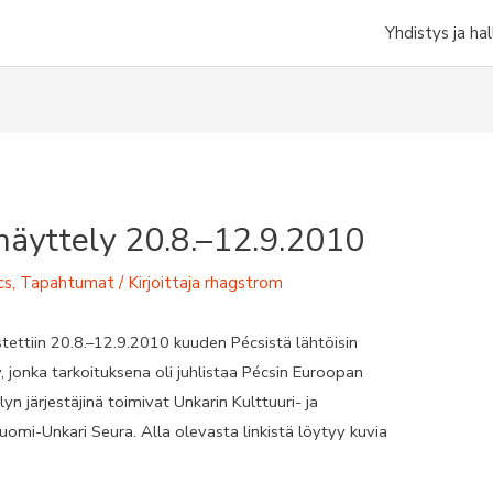
Yhdistys ja hal
näyttely 20.8.–12.9.2010
cs
,
Tapahtumat
/ Kirjoittaja
rhagstrom
stettiin 20.8.–12.9.2010 kuuden Pécsistä lähtöisin
y, jonka tarkoituksena oli juhlistaa Pécsin Euroopan
 järjestäjinä toimivat Unkarin Kulttuuri- ja
omi-Unkari Seura. Alla olevasta linkistä löytyy kuvia