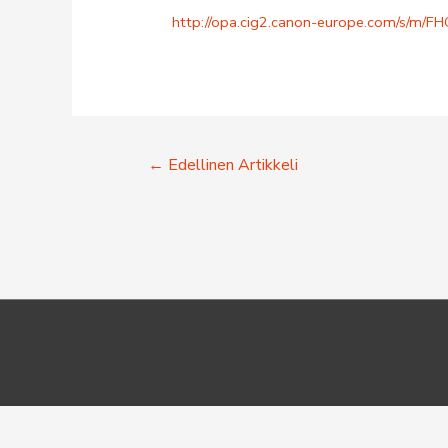
http://opa.cig2.canon-europe.com/s/m
Artikkelien
←
Edellinen Artikkeli
selaus