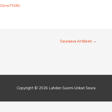
/FHGQvw75GBc
Seuraava Artikkeli
→
Copyright © 2026
Lahden Suomi-Unkari Seura