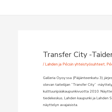
Siirry
sisältöön
Transfer City -taide
/
Lahden ja Pécsin yhteistyösuhteet
,
Pé
Galleria Oyoy:ssa (Päijänteenkatu 3) järje
olevan taiteilijan ”Transfer City” -näyttel
kulttuuripääkaupunkivuotta 2010. Näyttelyn
tiedekeskus, Lahden kaupunki ja Lahden Su
näyttelyn avajaisista.