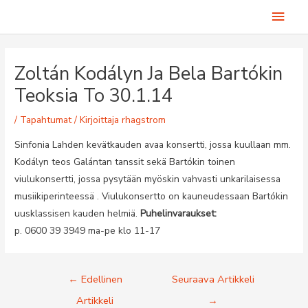
Siirry
Pääv
sisältöön
Zoltán Kodályn Ja Bela Bartókin
Teoksia To 30.1.14
/
Tapahtumat
/ Kirjoittaja
rhagstrom
Sinfonia Lahden kevätkauden avaa konsertti, jossa kuullaan mm.
Kodályn teos Galántan tanssit sekä Bartókin toinen
viulukonsertti, jossa pysytään myöskin vahvasti unkarilaisessa
musiikiperinteessä . Viulukonsertto on kauneudessaan Bartókin
uusklassisen kauden helmiä.
Puhelinvaraukset:
p. 0600 39 3949 ma-pe klo 11-17
Artikkelien
←
Edellinen
Seuraava Artikkeli
selaus
Artikkeli
→