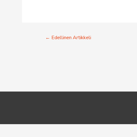
Artikkelien
←
Edellinen Artikkeli
selaus