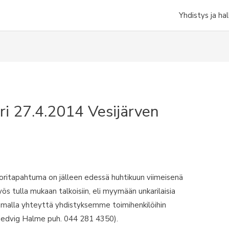
Yhdistys ja hal
ri 27.4.2014 Vesijärven
oritapahtuma on jälleen edessä huhtikuun viimeisenä
s tulla mukaan talkoisiin, eli myymään unkarilaisia
ottamalla yhteyttä yhdistyksemme toimihenkilöihin
Hedvig Halme puh. 044 281 4350).