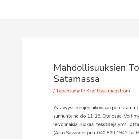
Siirry
sisältöön
Mahdollisuuksien To
Satamassa
/
Tapahtumat
/ Kirjoittaja
rhagstrom
Ystävyysseurojen aikoinaan perustama t
sunnuntaina klo 11-15. Ota osaa! Voit myö
leivonnaisia, ruokaa, tekstiilejä yms., 
(Arto Savander puh. 040 820 1942 tai 