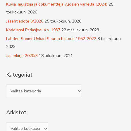
Kuvia, muistoja ja dokumentteja vuosien varrelta (2024)
25
toukokuun, 2026
Jäsentiedote 3/2026
25 toukokuun, 2026
Kodolányi Padasjoella v. 1937
22 maaliskuun, 2023
Lahden Suomi-Unkari Seuran historia 1952-2022
8 tammikuun,
2023
Jäsenkirje 2020/3
18 lokakuun, 2021
Kategoriat
K
a
t
Arkistot
e
g
A
o