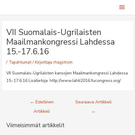
Siirry
Pääv
sisältöön
VII Suomalais-Ugrilaisten
Maailmankongressi Lahdessa
15.-17.6.16
/
Tapahtumat
/ Kirjoittaja
rhagstrom
VII Suomalais-Ugrilaisten kansojen Maailmankongressi Lahdessa
15.-17.6.16 Lisätietoja: http://www.lahti2016.fucongress.org/
Artikkelien
←
Edellinen
Seuraava Artikkeli
selaus
Artikkeli
→
Viimeisimmät artikkelit