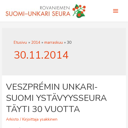
Siirry
Pääv
sisältöön
Etusivu
2014
marraskuu
30
30.11.2014
VESZPRÉMIN UNKARI-
SUOMI YSTÄVYYSSEURA
TÄYTI 30 VUOTTA
Arkisto
/ Kirjoittaja
ysakkinen