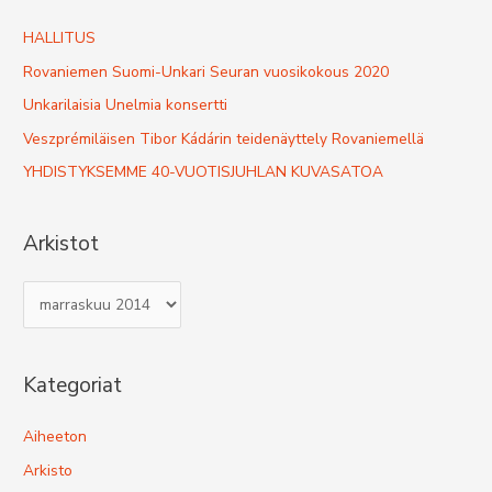
c
h
HALLITUS
f
Rovaniemen Suomi-Unkari Seuran vuosikokous 2020
o
Unkarilaisia Unelmia konsertti
r
Veszprémiläisen Tibor Kádárin teidenäyttely Rovaniemellä
:
YHDISTYKSEMME 40-VUOTISJUHLAN KUVASATOA
Arkistot
A
r
k
Kategoriat
i
s
Aiheeton
t
Arkisto
o