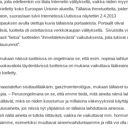
a, joita edelleenkin voi tilata Internetin välityksellä, vaikka niiden myynt
 kielletty koko Euroopan Unionin alueella. Tällaisia ihmetuotteita, joide
ton, suorastaan tulvii Internetissä.Uutisissa näytettiin 2.4.2013
auksen avulla otettuja kuvia tällaisista portaaleista. Portaalit olivat
isiä, tuotteita oli ostettavissa verkkokaupan välityksellä. Sivustolla v
asti ”tietoa” tuotteiden ”ihmeitätekevästä” vaikutuksesta, joita
tukivat 
nlausunnot”.
ukaan näissä tuotteissa on ongelmana se, että esim. nopeaa laihtu
uokavaliota täydentävissä tuotteissa on mukana vaikuttava lääkeain
 kielletty.
asztroenterológus
haastatellun sisätautilääkärin, g
, mukaan tällaiset tu
mpia. – Perusongelmana on se, että emme tiedä, mitä aineita nämä la
isältävät, mikä on niiden koostumus ja millaisina väkevyyksinä käyttäjä
utusaineita, jos niissä nyt ylipäänsä on tällaisia laihduttavia aineosia.
sti näitä aineita ei tutkita riittävästi, vaikka ne vaikuttavat mm. hormon
äämme, esimerkiksi muuttavat aineenvaihduntaamme ja nillä voi olla