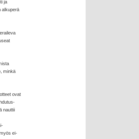
i ja
n alkuperä
ieraileva
useat
mista
e, minkä
otteet ovat
ihdutus-
 nauttii
i-
 myös ei-