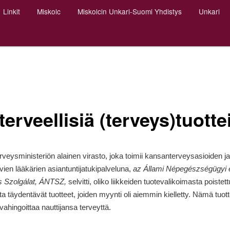
Linkit
Miskolc
Miskolcin Unkari-Suomi Yhdistys
Unkari
erveellisiä (terveys)tuotte
rveysministeriön alainen virasto, joka toimii kansanterveysasioiden ja
vien lääkärien asiantuntijatukipalveluna,
az Állami Népegészségügyi 
s Szolgálat, ÁNTSZ,
selvitti, oliko liikkeiden tuotevalikoimasta poistett
ta täydentävät tuotteet, joiden myynti oli aiemmin kielletty. Nämä tuot
vahingoittaa nauttijansa terveyttä.