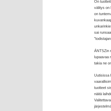
On tuotteit
välitys on
on tuntema
kuvankaapp
unkarinkiel
sai runsaa
”todistaja
ÁNTSZin m
lupaavaa r
takia ne on
Uutisissa 
vaarallisi
tuotteet s
näitä laihd
Valitettava
järjestelm