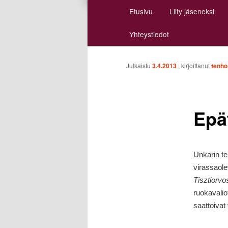
Päävalikko
Etusivu
Liity jäseneksi
Siirry
Siirry
Yhteystiedot
sisältöön
toissijaiseen
sisältöön
Julkaistu
3.4.2013
, kirjoittanut
tenho
Epät
Unkarin te
virassaole
Tisztiorvo
ruokavalio
saattoivat 