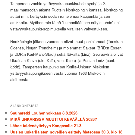
Tampereen vanhin ystävyyskaupunkisuhde syntyi jo 2.
maailmansodan aikana Ruotsin Norrköpingin kanssa. Norrköping
auttoi mm. keräyksin sodan runtelemaa kaupunkia ja sen
asukkaita. Myöhemmin tämä ”humanitäärinen erityissuhde” sai
ystävyyskaupunki-sopimuksella virallisen vahvistuksen.
Norrköpingin jälkeen vuorossa olivat muut pohjoismaat (Tanskan
Odense, Norjan Trondheim) ja molemmat Saksat (BRD:n Essen
ja DDR:n Karl-Marx-Stadt) sekä Itävalta (Linz). Seuraavina olivat
Ukrainan Kiova (ukr. Kиïв, ven. Киев) ja Puolan Lodz (puol.
Łódź). Tampereen kaupunki sai Koillis-Unkarin Miskolcin
ystävyyskaupungikseen vasta vuonna 1963 Miskolcin
aloitteesta.
AJANKOHTAISTA
Saunaretki Louhennokkaan 8.8.2026
MIKÄ UNKARISSA MUUTTUI KEVÄÄLLÄ 2026?
Lähde taidenäyttelyyn Kangasalle 21.3.
Uusien unkarilaisten novellien esittely Metsossa 30.3. klo 18