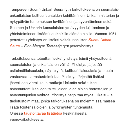
Tampereen Suomi-Unkari Seura ry:n tarkoituksena on suomalais-
unkarilaisten kulttuurisuhteiden kehittäminen, Unkarin historian ja
nykypäivän tuntemuksen levittäminen ja syventäminen sekä
Suomen ja Unkarin kansalaisten ystävyyden lujittaminen ja
yhteistoiminnan lisääminen kaikilla elämän aloilla. Vuonna 1951
perustettu yhdistys on lisäksi valtakunnallisen
Suomi-Unkari
Seura
– Finn-Magyar Társaság ry
:n jäsenyhdistys.
Tarkoituksensa toteuttamiseksi yhdistys toimii yhdyssiteenä
suomalaisten ja unkarilaisten välillä. Yhdistys järjestää
esitelmätilaisuuksia, näyttelyitä, kulttuuritilaisuuksia ja muuta
vastaavaa harrastustoimintaa. Yhdistys järjestää lisäksi
jäsenilleen vierailuja ja matkoja Unkariin sekä tukee
asiantuntemuksellaan taiteilijoiden ja eri alojen harrastajien ja
asiantuntijoiden vaihtoa. Yhdistys harjoittaa myös julkaisu- ja
tiedotustoimintaa, jonka tarkoituksena on molemmissa maissa
lisätä toistensa olojen ja pyrkimysten tuntemusta.
Ohessa
taustoittavaa lisätietoa
keskinäisestä
vuorovaikutuksesta.