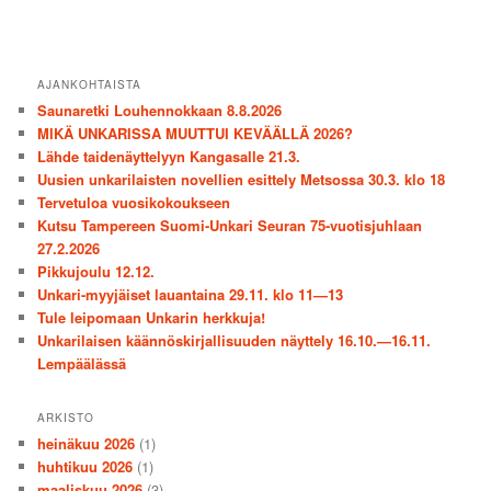
AJANKOHTAISTA
Saunaretki Louhennokkaan 8.8.2026
MIKÄ UNKARISSA MUUTTUI KEVÄÄLLÄ 2026?
Lähde taidenäyttelyyn Kangasalle 21.3.
Uusien unkarilaisten novellien esittely Metsossa 30.3. klo 18
Tervetuloa vuosikokoukseen
Kutsu Tampereen Suomi-Unkari Seuran 75-vuotisjuhlaan
27.2.2026
Pikkujoulu 12.12.
Unkari-myyjäiset lauantaina 29.11. klo 11—13
Tule leipomaan Unkarin herkkuja!
Unkarilaisen käännöskirjallisuuden näyttely 16.10.—16.11.
Lempäälässä
ARKISTO
heinäkuu 2026
(1)
huhtikuu 2026
(1)
maaliskuu 2026
(3)