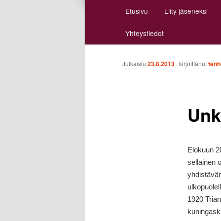
Päävalikko
Etusivu
Liity jäseneksi
Siirry
Siirry
Yhteystiedot
sisältöön
toissijaiseen
sisältöön
Julkaistu
23.8.2013
, kirjoittanut
tenh
Unka
Elokuun 20
sellainen 
yhdistävän
ulkopuolel
1920 Trian
kuningasku