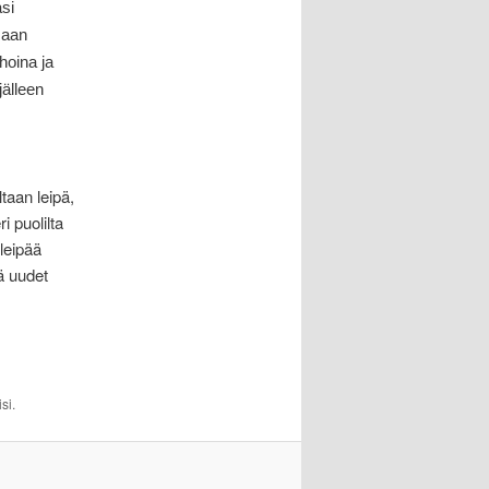
si
maan
hoina ja
jälleen
taan leipä,
i puolilta
 leipää
tä uudet
si.