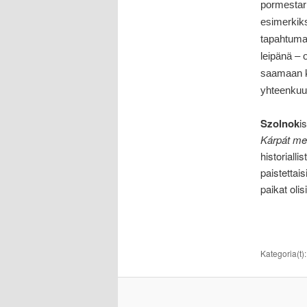
pormestar
esimerkiks
tapahtuman
leipänä – o
saamaan k
yhteenkuul
Szolnok
i
Kárpát me
historiall
paistettai
paikat olis
Kategoria(t)