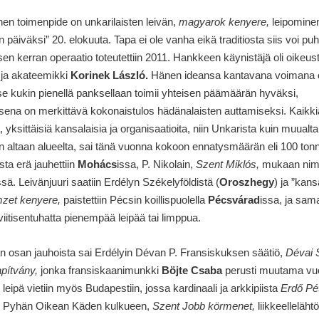
inen toimenpide on unkarilaisten leivän,
magyarok kenyere,
leipomine
n päiväksi” 20. elokuuta. Tapa ei ole vanha eikä traditiosta siis voi puh
n kerran operaatio toteutettiin 2011. Hankkeen käynistäjä oli oikeus
 ja akateemikki
Korinek László.
Hänen ideansa kantavana voimana ol
tse kukin pienellä panksellaan toimii yhteisen päämäärän hyväksi,
sena on merkittävä kokonaistulos hädänalaisten auttamiseksi. Kaikk
a, yksittäisiä kansalaisia ja organisaatioita, niin Unkarista kuin muualta
n altaan alueelta, sai tänä vuonna kokoon ennatysmäärän eli 100 tonn
sta erä jauhettiin
Mohács
issa, P. Nikolain,
Szent Miklós,
mukaan nim
sä. Leivänjuuri saatiin Erdélyn Székelyföldistä (
Oroszhegy
) ja ”kan
zet kenyere,
paistettiin Pécsin koillispuolella
Pécsvárad
issa, ja sama
 viitisentuhatta pienempää leipää tai limppua.
 osan jauhoista sai Erdélyin Dévan P. Fransiskuksen säätiö,
Dévai 
pítvány,
jonka fransiskaanimunkki
Böjte Csaba
perusti muutama vuos
 leipä vietiin myös Budapestiin, jossa kardinaali ja arkkipiista
Erdő Pé
 Pyhän Oikean Käden kulkueen,
Szent Jobb körmenet,
liikkeelleläht