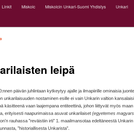
Linkit
Miskolc
Miskolcin Unkari-Suomi Yhdistys
Unkari
o
rilaisten leipä
:nnen päivän juhlintaan kytkeytyy ajalle ja ilmapiirille ominaisia juonte
on unkarilaisuuden nostaminen esille ei vain Unkarin valtion kansalais
ä käsitteenä vaan laajempana entiteettinä, johon liittyvät myös maan 
la, erityisesti naapurimaissa asuvat unkarilaiset
(egyetemes magyars
on’n rauhassa ”reväistiin irti” 1. maailmansotaa edeltäneestä Unkarin
nnasta, ”historiallisesta Unkarista”.