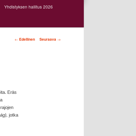
Yhdistyksen hallitus 2026
Artikkelien
←
Edellinen
Seuraava
→
selaus
ita. Eräs
ia
rajojen
ág),
jotka