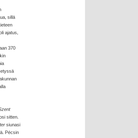
n
ua, sillä
tieteen
i ajatus,
iaan 370
kin
ia
etyssä
sakunnan
lla
Szent
i sitten.
ter
siunasi
öä. Pécsin