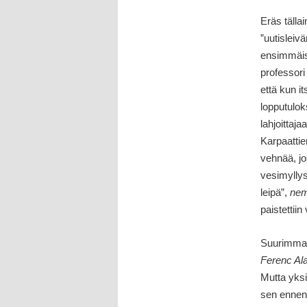
Eräs tälla
”uutisleivä
ensimmäise
professori
että kun i
lopputulok
lahjoittaja
Karpaattie
vehnää, jo
vesimyllys
leipä”,
nem
paistettiin
Suurimman
Ferenc Ala
Mutta yksi
sen ennen