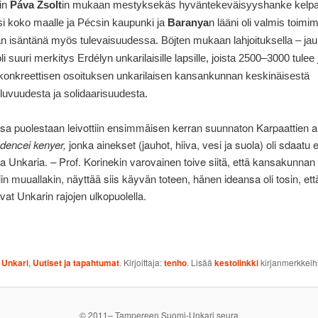
in
Páva Zsolt
in mukaan mestyksekäs hyväntekeväisyyshanke kelpa
i koko maalle ja Pécsin kaupunki ja
Baranya
n lääni oli valmis toimi
 isäntänä myös tulevaisuudessa. Böjten mukaan lahjoituksella – jau
li suuri merkitys Erdélyn unkarilaisille lapsille, joista 2500–3000 tulee 
onkreettisen osoituksen unkarilaisen kansankunnan keskinäisestä
uvuudesta ja solidaarisuudesta.
ssa puolestaan leivottiin ensimmäisen kerran suunnaton Karpaattien al
dencei kenyer,
jonka ainekset (jauhot, hiiva, vesi ja suola) oli sdaatu er
ista Unkaria. – Prof. Korinekin varovainen toive siitä, että kansakunnan
siin muuallakin, näyttää siis käyvän toteen, hänen ideansa oli tosin, et
ivat Unkarin rajojen ulkopuolella.
:
Unkari
,
Uutiset ja tapahtumat
. Kirjoittaja:
tenho
. Lisää
kestolinkki
kirjanmerkkeihi
© 2011– Tampereen Suomi-Unkari seura