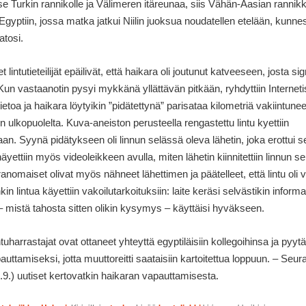
se Turkin rannikolle ja Välimeren itäreunaa, siis Vähän-Aasian rannik
 Egyptiin, jossa matka jatkui Niilin juoksua noudatellen etelään, kunnes
atosi.
t lintutieteilijät epäilivät, että haikara oli joutunut katveeseen, josta sig
Kun vastaanotin pysyi mykkänä yllättävän pitkään, ryhdyttiin Interneti
ietoa ja haikara löytyikin ”pidätettynä” parisataa kilometriä vakiintune
in ulkopuolelta. Kuva-aneiston perusteella rengastettu lintu kyettiin
an. Syynä pidätykseen oli linnun selässä oleva lähetin, joka erottui se
näyettiin myös videoleikkeen avulla, miten lähetin kiinnitettiin linnun s
ranomaiset olivat myös nähneet lähettimen ja päätelleet, että lintu oli v
 lintua käyettiin vakoilutarkoituksiin: laite keräsi selvästikin informaa
 – mistä tahosta sitten olikin kysymys – käyttäisi hyväkseen.
ntuharrastajat ovat ottaneet yhteyttä egyptiläisiin kollegoihinsa ja pyy
pauttamiseksi, jotta muuttoreitti saataisiin kartoitettua loppuun. – Seu
.9.) uutiset kertovatkin haikaran vapauttamisesta.