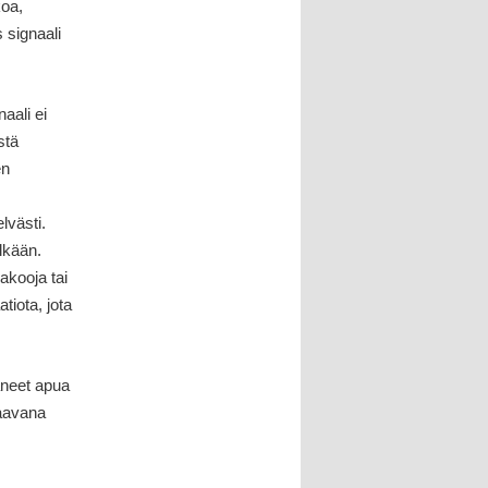
koa,
 signaali
naali ei
stä
en
lvästi.
elkään.
akooja tai
tiota, jota
täneet apua
raavana