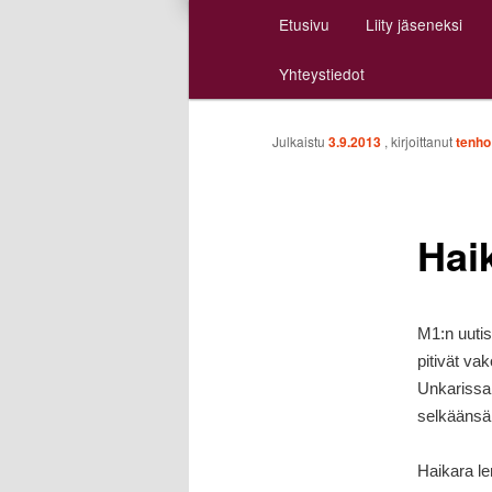
Päävalikko
Etusivu
Liity jäseneksi
Siirry
Siirry
Yhteystiedot
sisältöön
toissijaiseen
sisältöön
Julkaistu
3.9.2013
, kirjoittanut
tenho
Hai
M1:n uutis
pitivät va
Unkarissa
selkäänsä 
Haikara le