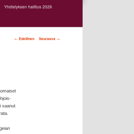
Yhdistyksen hallitus 2026
Artikkelien
←
Edellinen
Seuraava
→
selaus
anomaiset
hjois-
i saanut
rata.
igeian