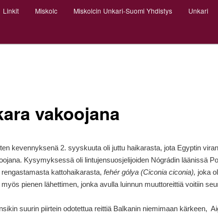
Linkit
Miskolc
Miskolcin Unkari-Suomi Yhdistys
Unkari
kara vakoojana
ten kevennyksenä 2. syyskuuta oli juttu haikarasta, jota Egyptin vir
koojana. Kysymyksessä oli lintujensuosjelijoiden Nógrádin läänissä Po
 rengastamasta kattohaikarasta,
fehér gólya (Ciconia ciconia),
joka ol
myös pienen lähettimen, jonka avulla luinnun muuttoreittiä voitiin seu
nsikin suurin piirtein odotettua reittiä Balkanin niemimaan kärkeen, A