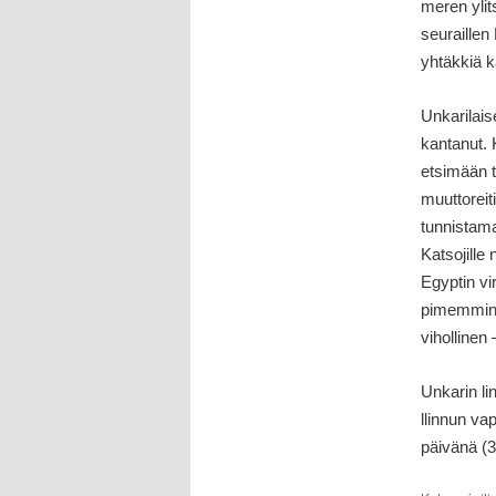
meren ylit
seuraillen
yhtäkkiä k
Unkarilaise
kantanut. 
etsimään t
muuttoreit
tunnistama
Katsojille 
Egyptin vi
pimemminkin
vihollinen
Unkarin li
llinnun va
päivänä (3