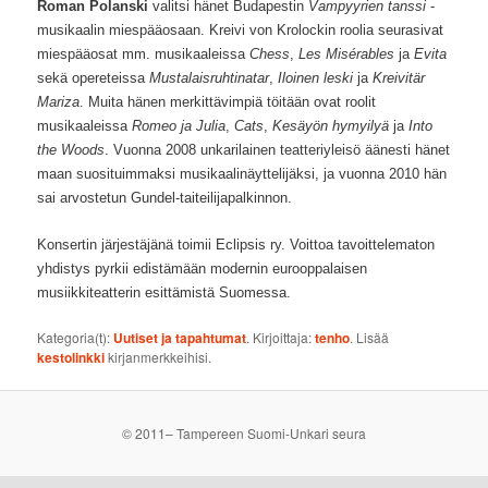
Roman Polanski
valitsi hänet Budapestin
Vampyyrien tanssi
-
musikaalin miespääosaan. Kreivi von Krolockin roolia seurasivat
miespääosat mm. musikaaleissa
Chess
,
Les Misérables
ja
Evita
sekä opereteissa
Mustalaisruhtinatar
,
Iloinen leski
ja
Kreivitär
Mariza
. Muita hänen merkittävimpiä töitään ovat roolit
musikaaleissa
Romeo ja Julia
,
Cats
,
Kesäyön hymyilyä
ja
Into
the Woods
. Vuonna 2008 unkarilainen teatteriyleisö äänesti hänet
maan suosituimmaksi musikaalinäyttelijäksi, ja vuonna 2010 hän
sai arvostetun Gundel-taiteilijapalkinnon.
Konsertin järjestäjänä toimii Eclipsis ry. Voittoa tavoittelematon
yhdistys pyrkii edistämään modernin eurooppalaisen
musiikkiteatterin esittämistä Suomessa.
Kategoria(t):
Uutiset ja tapahtumat
. Kirjoittaja:
tenho
. Lisää
kestolinkki
kirjanmerkkeihisi.
© 2011– Tampereen Suomi-Unkari seura