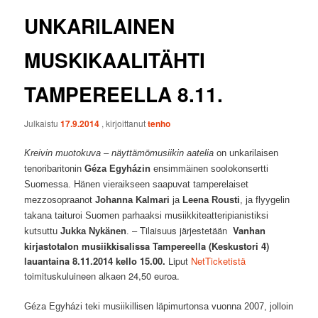
UNKARILAINEN
MUSKIKAALITÄHTI
TAMPEREELLA 8.11.
Julkaistu
17.9.2014
, kirjoittanut
tenho
Kreivin muotokuva – näyttämömusiikin aatelia
on unkarilaisen
tenoribaritonin
Géza Egyházin
ensimmäinen soolokonsertti
Suomessa. Hänen vieraikseen saapuvat tamperelaiset
mezzosopraanot
Johanna Kalmari
ja
Leena Rousti
, ja flyygelin
takana taituroi Suomen parhaaksi musiikkiteatteripianistiksi
– Tilaisuus järjestetään
Vanhan
kutsuttu
Jukka Nykänen
.
kirjastotalon musiikkisalissa Tampereella (Keskustori 4)
lauantaina 8.11.2014 kello 15.00.
Liput
NetTicketistä
toimituskuluineen alkaen 24,50 euroa.
Géza Egyházi teki musiikillisen läpimurtonsa vuonna 2007, jolloin