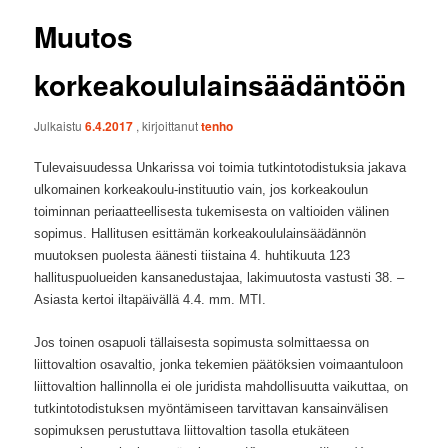
Muutos
korkeakoululainsäädäntöön
Julkaistu
6.4.2017
, kirjoittanut
tenho
Tulevaisuudessa Unkarissa voi toimia tutkintotodistuksia jakava
ulkomainen korkeakoulu-instituutio vain, jos korkeakoulun
toiminnan periaatteellisesta tukemisesta on valtioiden välinen
sopimus. Hallitusen esittämän korkeakoululainsäädännön
muutoksen puolesta äänesti tiistaina 4. huhtikuuta 123
hallituspuolueiden kansanedustajaa, lakimuutosta vastusti 38. –
Asiasta kertoi iltapäivällä 4.4. mm. MTI.
Jos toinen osapuoli tällaisesta sopimusta solmittaessa on
liittovaltion osavaltio, jonka tekemien päätöksien voimaantuloon
liittovaltion hallinnolla ei ole juridista mahdollisuutta vaikuttaa, on
tutkintotodistuksen myöntämiseen tarvittavan kansainvälisen
sopimuksen perustuttava liittovaltion tasolla etukäteen