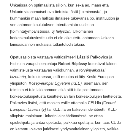
Unkarissa on optimaalista silloin, kun sekä ao. maan että
Unkarin viranomaiset ova tietoisia tästä [toiminnasta], ja
kummankin maan hallitus ilmaisee tukevansa po. instituution ja
sen antaman koulutuksen toteuttamista uudessa
[toiminta]ympäristössä,
új helyszín.
Ulkomainen
korkeakoulutusinstituutio ei ole oikeutettu antamaan Unkarin
lainsäädännön mukaisia tutkintotodistuksia.
Opetusasioista vastaava valtiosihteeri
László Palkovics
ja
Fideszin varapuheenjohtaja
Róbert Répássy
korostivat lakien
valmistelusta vastaavan valiokunnan,
a törvényalkotási
bizottság,
kokouksessa, että muutos ei liity Keski-Euroopan
yliopiston,
Közép-európai Egyetem (KEE),
asemaan, sen
toiminta ei tule lakkaamaan eikä sitä tulla poistamaan
korkeakouluopetusta käsittelevän lain korkeakoulujen luettelosta.
Palkovics lisäsi, että monien esille ottamalla CEU:lla
[Central
European University]
tai KEE:llä on kaksoisindentiteetti; KEE-
yliopisto mainitaan Unkarin lainsäädännössä, se ottaa
opiskelijoita ja antaa opetusta, palkkaa opettajia, kun taas CEU:n
on katsottu olevan juridisesti yhdysvaltalainen yliopisto, vaikka