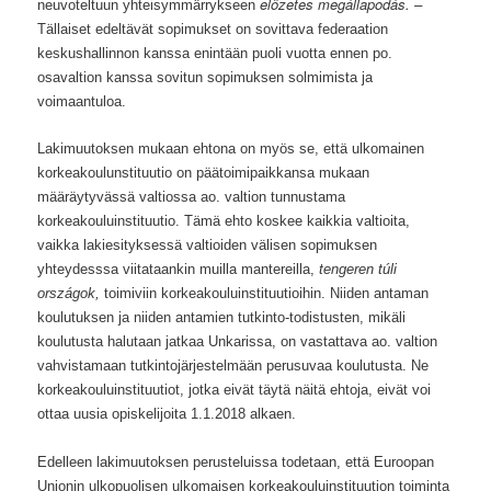
előzetes megállapodás. –
neuvoteltuun yhteisymmärrykseen
Tällaiset edeltävät sopimukset on sovittava federaation
keskushallinnon kanssa enintään puoli vuotta ennen po.
osavaltion kanssa sovitun sopimuksen solmimista ja
voimaantuloa.
Lakimuutoksen mukaan ehtona on myös se, että ulkomainen
korkeakoulunstituutio on päätoimipaikkansa mukaan
määräytyvässä valtiossa ao. valtion tunnustama
korkeakouluinstituutio. Tämä ehto koskee kaikkia valtioita,
vaikka lakiesityksessä valtioiden välisen sopimuksen
yhteydesssa viitataankin muilla mantereilla,
tengeren túli
országok,
toimiviin korkeakouluinstituutioihin. Niiden antaman
koulutuksen ja niiden antamien tutkinto-todistusten, mikäli
koulutusta halutaan jatkaa Unkarissa, on vastattava ao. valtion
vahvistamaan tutkintojärjestelmään perusuvaa koulutusta. Ne
korkeakouluinstituutiot, jotka eivät täytä näitä ehtoja, eivät voi
ottaa uusia opiskelijoita 1.1.2018 alkaen.
Edelleen lakimuutoksen perusteluissa todetaan, että Euroopan
Unionin ulkopuolisen ulkomaisen korkeakouluinstituution toiminta