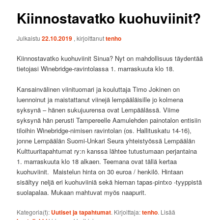
Kiinnostavatko kuohuviinit?
Julkaistu
22.10.2019
, kirjoittanut
tenho
Kiinnostavatko kuohuviinit Sinua? Nyt on mahdollisuus täydentää
tietojasi Winebridge-ravintolassa 1. marraskuuta klo 18.
Kansainvälinen viinituomari ja kouluttaja Timo Jokinen on
luennoinut ja maistattanut viinejä lempääläisille jo kolmena
syksynä – hänen sukujuurensa ovat Lempäälässä. Viime
syksynä hän perusti Tampereelle Aamulehden painotalon entisiin
tiloihin Winebridge-nimisen ravintolan (os. Hallituskatu 14-16),
jonne Lempäälän Suomi-Unkari Seura yhteistyössä Lempäälän
Kulttuuritapahtumat ry:n kanssa lähtee tutustumaan perjantaina
1. marraskuuta klo 18 alkaen. Teemana ovat tällä kertaa
kuohuviinit. Maistelun hinta on 30 euroa / henkilö. Hintaan
sisältyy neljä eri kuohuviiniä sekä hieman tapas-pintxo -tyyppistä
suolapalaa. Mukaan mahtuvat myös naapurit.
Kategoria(t):
Uutiset ja tapahtumat
. Kirjoittaja:
tenho
. Lisää