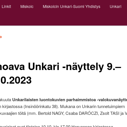
Linkit
Miskolc
Miskolcin Unkari-Suomi Yhdistys
Unkari
o
oava Unkari -näyttely 9.–
10.2023
kakuuta
Unkarilaisten luontokuvien parhaimmistoa -valokuvanäytt
kirjastossa (Insinöörinkatu 38). Mukana on Unkarin tunnetuimpiern
okuvaajien töitä (mm. Bertold NAGY, Csaba DARÓCZI, Zsolt TASI ja 
avajaiset ovat tiistaina 10.10. klo 17.00 Hervannan kirjastossa.