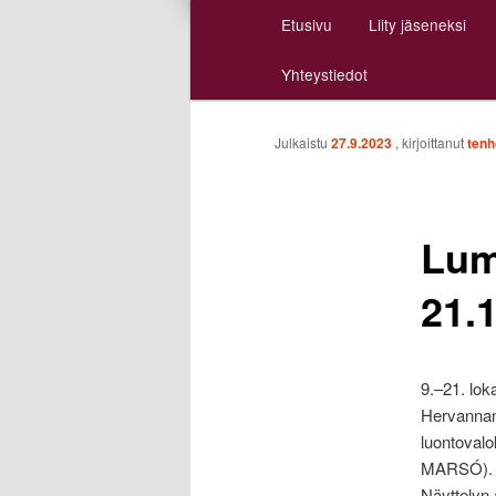
Päävalikko
Etusivu
Liity jäseneksi
Siirry
Siirry
Yhteystiedot
sisältöön
toissijaiseen
sisältöön
Julkaistu
27.9.2023
, kirjoittanut
tenh
Lum
21.
9.–21. lo
Hervannan 
luontoval
MARSÓ).
Näyttelyn 