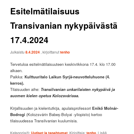
Esitelmätilaisuus
Transivanian nykypäivästä
17.4.2024
Julkaistu
8.4.2024
, kirjoittanut
tenho
Tervetuloa esitelmätilaisuuteen keskiviikkona 17.4. klo 17.00
alkaen.
Paikka:
Kulttuuritalo Laikun Syrjä-neuvotteluhuone (4.
kerros).
Tilaisuuden aihe:
Transilvanian unkarilaisten nykypäivä ja
suomen kielen opetus Kolozsvárissa.
Kirjallisuuden ja kielentutkija, apulaisprofessori
Enikő Molnár-
Bodrogi
(Kolozsvárin Babeș-Bolyai -yliopisto) kertoo
tilaisuudessa Transilvanian kuulumisia.
Kategoria(t):
Uutiset ja tapahtumat
. Kirjoittaja:
tenho
. Lisää