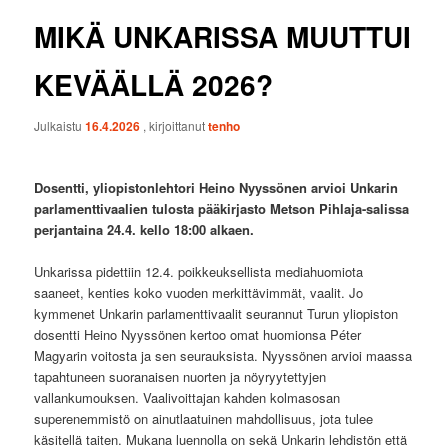
MIKÄ UNKARISSA MUUTTUI
KEVÄÄLLÄ 2026?
Julkaistu
16.4.2026
, kirjoittanut
tenho
Dosentti, yliopistonlehtori Heino Nyyssönen arvioi Unkarin
parlamenttivaalien tulosta pääkirjasto Metson Pihlaja-salissa
perjantaina 24.4. kello 18:00 alkaen.
Unkarissa pidettiin 12.4. poikkeuksellista mediahuomiota
saaneet, kenties koko vuoden merkittävimmät, vaalit. Jo
kymmenet Unkarin parlamenttivaalit seurannut Turun yliopiston
dosentti Heino Nyyssönen kertoo omat huomionsa Péter
Magyarin voitosta ja sen seurauksista. Nyyssönen arvioi maassa
tapahtuneen suoranaisen nuorten ja nöyryytettyjen
vallankumouksen. Vaalivoittajan kahden kolmasosan
superenemmistö on ainutlaatuinen mahdollisuus, jota tulee
käsitellä taiten. Mukana luennolla on sekä Unkarin lehdistön että