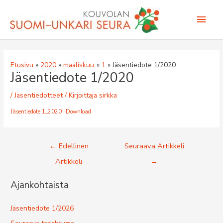
Siirry
Pääv
sisältöön
Etusivu
2020
maaliskuu
1
Jäsentiedote 1/2020
Jäsentiedote 1/2020
/
Jäsentiedotteet
/ Kirjoittaja
sirkka
Jäsentiedote 1_2020
Download
Artikkelien
←
Edellinen
Seuraava Artikkeli
selaus
Artikkeli
→
Ajankohtaista
Jäsentiedote 1/2026