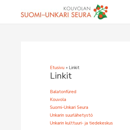
Siirry
sisältöön
Etusivu
Linkit
Linkit
Balatonfüred
Kouvola
Suomi-Unkari Seura
Unkarin suurlähetystö
Unkarin kulttuuri- ja tiedekeskus