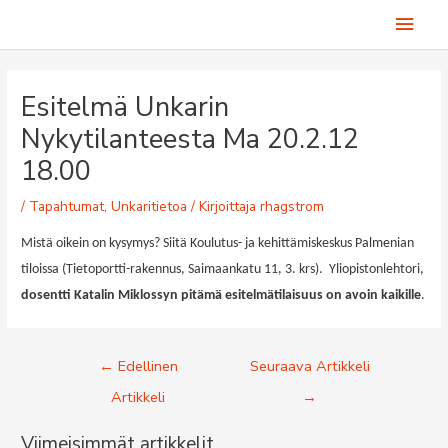
Siirry
Pääv
sisältöön
Esitelmä Unkarin
Nykytilanteesta Ma 20.2.12
18.00
/
Tapahtumat
,
Unkaritietoa
/ Kirjoittaja
rhagstrom
Mistä oikein on kysymys? Siitä Koulutus- ja kehittämiskeskus Palmenian
tiloissa (Tietoportti-rakennus, Saimaankatu 11, 3. krs). Yliopistonlehtori,
dosentti Katalin Miklossyn pitämä esitelmätilaisuus on avoin kaikille
.
Artikkelien
←
Edellinen
Seuraava Artikkeli
selaus
Artikkeli
→
Viimeisimmät artikkelit