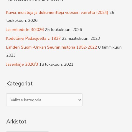
Kuvia, muistoja ja dokumentteja vuosien varrelta (2024)
25
toukokuun, 2026
Jäsentiedote 3/2026
25 toukokuun, 2026
Kodolányi Padasjoella v. 1937
22 maaliskuun, 2023
Lahden Suomi-Unkari Seuran historia 1952-2022
8 tammikuun,
2023
Jäsenkirje 2020/3
18 lokakuun, 2021
Kategoriat
K
a
t
Arkistot
e
g