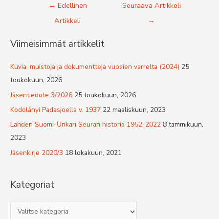
Artikkelien
←
Edellinen
Seuraava Artikkeli
selaus
Artikkeli
→
Viimeisimmät artikkelit
Kuvia, muistoja ja dokumentteja vuosien varrelta (2024)
25
toukokuun, 2026
Jäsentiedote 3/2026
25 toukokuun, 2026
Kodolányi Padasjoella v. 1937
22 maaliskuun, 2023
Lahden Suomi-Unkari Seuran historia 1952-2022
8 tammikuun,
2023
Jäsenkirje 2020/3
18 lokakuun, 2021
Kategoriat
K