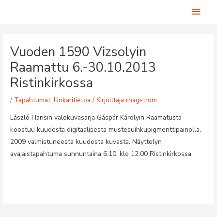
Siirry
Pääv
sisältöön
Vuoden 1590 Vizsolyin
Raamattu 6.-30.10.2013
Ristinkirkossa
/
Tapahtumat
,
Unkaritietoa
/ Kirjoittaja
rhagstrom
László Harisin v
alokuvasarja
Gáspár Károlyin Raamatusta
koostuu kuudesta digitaalisesta mustesuihkupigmenttipainolla,
2009 valmistuneesta kuudesta kuvasta.
Näyttelyn
avajaistapahtuma sunnuntaina 6.10. klo 12.00 Ristinkirkossa.