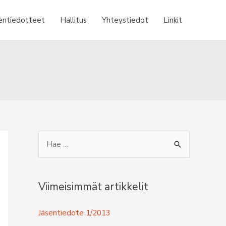
entiedotteet
Hallitus
Yhteystiedot
Linkit
S
e
a
r
Viimeisimmät artikkelit
c
Jäsentiedote 1/2013
h