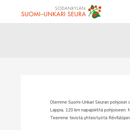
Siirry
sisältöön
Olemme Suomi-Unkari Seuran pohjoisin o
Lappia, 120 km napapiiriltä pohjoiseen. M
Teemme tiivistä yhteistyötä Révfülöpin