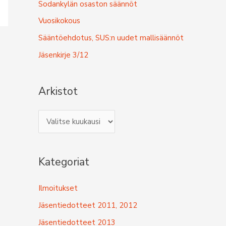
f
Sodankylän osaston säännöt
o
Vuosikokous
r
Sääntöehdotus, SUS:n uudet mallisäännöt
:
Jäsenkirje 3/12
Arkistot
A
r
k
Kategoriat
i
s
Ilmoitukset
t
Jäsentiedotteet 2011, 2012
o
Jäsentiedotteet 2013
t